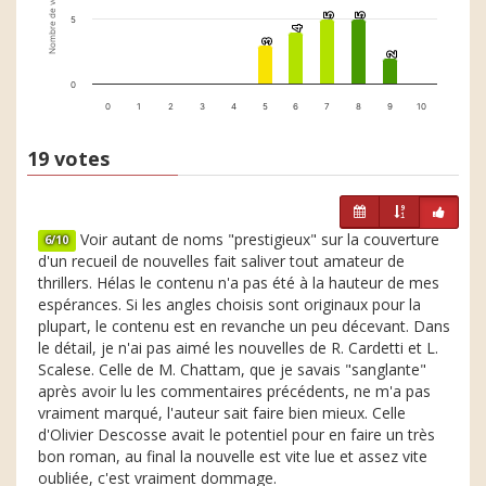
Nombre de votes
5
5
5
5
5
4
4
3
3
2
2
0
0
1
2
3
4
5
6
7
8
9
10
19 votes
Voir autant de noms "prestigieux" sur la couverture
6/10
d'un recueil de nouvelles fait saliver tout amateur de
thrillers. Hélas le contenu n'a pas été à la hauteur de mes
espérances. Si les angles choisis sont originaux pour la
plupart, le contenu est en revanche un peu décevant. Dans
le détail, je n'ai pas aimé les nouvelles de R. Cardetti et L.
Scalese. Celle de M. Chattam, que je savais "sanglante"
après avoir lu les commentaires précédents, ne m'a pas
vraiment marqué, l'auteur sait faire bien mieux. Celle
d'Olivier Descosse avait le potentiel pour en faire un très
bon roman, au final la nouvelle est vite lue et assez vite
oubliée, c'est vraiment dommage.