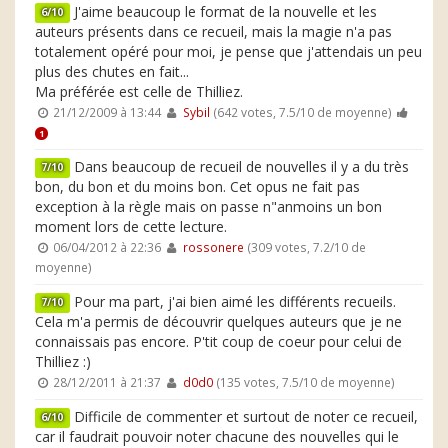
J'aime beaucoup le format de la nouvelle et les
6/10
auteurs présents dans ce recueil, mais la magie n'a pas
totalement opéré pour moi, je pense que j'attendais un peu
plus des chutes en fait...
Ma préférée est celle de Thilliez.
21/12/2009 à 13:44
Sybil
(642 votes, 7.5/10 de moyenne)
1
Dans beaucoup de recueil de nouvelles il y a du très
7/10
bon, du bon et du moins bon. Cet opus ne fait pas
exception à la règle mais on passe n"anmoins un bon
moment lors de cette lecture.
06/04/2012 à 22:36
rossonere
(309 votes, 7.2/10 de
moyenne)
Pour ma part, j'ai bien aimé les différents recueils.
7/10
Cela m'a permis de découvrir quelques auteurs que je ne
connaissais pas encore. P'tit coup de coeur pour celui de
Thilliez :)
28/12/2011 à 21:37
d0d0
(135 votes, 7.5/10 de moyenne)
Difficile de commenter et surtout de noter ce recueil,
6/10
car il faudrait pouvoir noter chacune des nouvelles qui le