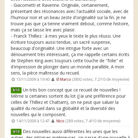
- Giacometti et Ravenne. Originale, certainement,
présentant des résonances avec l'actualité sociale, avec de
l'humour noir et un beau zeste d'originalité sur la fin. Je ne
trouve pas que ça tienne vraiment debout, comme histoire,
mais ça se laisse lire avec plaisir.
- Franck Thilliez : à mes yeux le texte le plus réussi. Une
écriture toujours aussi tendue, un sacré suspense,
beaucoup d'originalité. Une intrigue forte avec un
dénouement très intéressant, ça me rappelle certains écrits
de Stephen King avec toujours cette touche de "folie" et
d'impression de plonger dans un monde parallèle. A mon
sens, la pièce maîtresse du recueil.
15/11/2009 à 19:40
El Marco
(3892 votes, 7.2/10 de moyenne)
Un très bon concept que ce recueil de nouvelles !
8/10
Même si certaines sortent du lot (j'ai une préférence pour
celles de Thilliez et Chattam), on ne peut que saluer la
qualité du recueil dans sa globalité et la diversité des
nouvelles qui le composent.
14/11/2009 à 12:47
Nico
(289 votes, 7.4/10 de moyenne)
Des nouvelles aussi différentes les unes que les
9/10
autres, des intrigues ingénieuses, on passe d'une nouvelle à