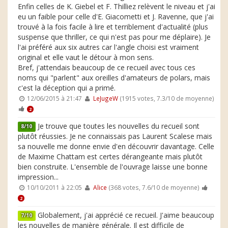
Enfin celles de K. Giebel et F. Thilliez relèvent le niveau et j'ai
eu un faible pour celle d'E. Giacometti et J. Ravenne, que j'ai
trouvé à la fois facile à lire et terriblement d'actualité (plus
suspense que thriller, ce qui n'est pas pour me déplaire). Je
l'ai préféré aux six autres car l'angle choisi est vraiment
original et elle vaut le détour à mon sens.
Bref, j'attendais beaucoup de ce recueil avec tous ces
noms qui "parlent" aux oreilles d'amateurs de polars, mais
c'est la déception qui a primé.
12/06/2015 à 21:47
LeJugeW
(1915 votes, 7.3/10 de moyenne)
2
Je trouve que toutes les nouvelles du recueil sont
8/10
plutôt réussies. Je ne connaissais pas Laurent Scalese mais
sa nouvelle me donne envie d'en découvrir davantage. Celle
de Maxime Chattam est certes dérangeante mais plutôt
bien construite. L'ensemble de l'ouvrage laisse une bonne
impression...
10/10/2011 à 22:05
Alice
(368 votes, 7.6/10 de moyenne)
2
Globalement, j'ai apprécié ce recueil. J'aime beaucoup
7/10
les nouvelles de manière générale. Il est difficile de