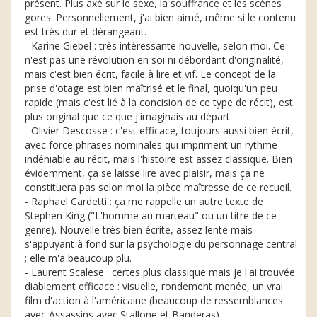
présent. Plus axé sur le sexe, la souffrance et les scènes
gores. Personnellement, j'ai bien aimé, même si le contenu
est très dur et dérangeant.
- Karine Giebel : très intéressante nouvelle, selon moi. Ce
n'est pas une révolution en soi ni débordant d'originalité,
mais c'est bien écrit, facile à lire et vif. Le concept de la
prise d'otage est bien maîtrisé et le final, quoiqu'un peu
rapide (mais c'est lié à la concision de ce type de récit), est
plus original que ce que j'imaginais au départ.
- Olivier Descosse : c'est efficace, toujours aussi bien écrit,
avec force phrases nominales qui impriment un rythme
indéniable au récit, mais l'histoire est assez classique. Bien
évidemment, ça se laisse lire avec plaisir, mais ça ne
constituera pas selon moi la pièce maîtresse de ce recueil.
- Raphaël Cardetti : ça me rappelle un autre texte de
Stephen King ("L'homme au marteau" ou un titre de ce
genre). Nouvelle très bien écrite, assez lente mais
s'appuyant à fond sur la psychologie du personnage central
; elle m'a beaucoup plu.
- Laurent Scalese : certes plus classique mais je l'ai trouvée
diablement efficace : visuelle, rondement menée, un vrai
film d'action à l'américaine (beaucoup de ressemblances
avec Assassins avec Stallone et Banderas).