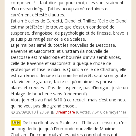
composent ! Il faut dire que pour moi, elles sont vraiment
d'un niveau inégal. J'ai beaucoup aimé certaines et
carrément détesté d'autres.
J'ai aimé celles de Cardetti, Giebel et Thilliez (Celle de Giebel
est ma préférée ! Je trouve que c'est un condensé de
suspense, d'angoisse, de psychologie et de finesse, bravo !)
Je suis plus mitigé sur celle de Scalèse.
Et je n'ai pas aimé du tout les nouvelles de Descosse,
Ravenne et Giacometti et Chattam (la nouvelle de
Descosse est maladroite et bourrée d'invraisemblances,
celle de Ravenne et Giacometti a quelque chose de
grotesque et frise le ridicule. Quant à celle de Chattam, elle
est carrément dénuée du moindre intérêt, sauf si on goûte
à la violence gratuite, facile et qu'on aime les phrases
plates et creuses... Pas de suspense, pas d'intrigue, juste un
étalage de boucherie sans fondement)
Alors je mets au final 6/10 à ce recueil, mais c'est une note
qui ne veut pas dire grand chose...
29/09/2010 à 23:59
Dreamcare
(6 votes, 7.5/10 de moyenne)
De l'excellent avec Scalese et Thilliez, et ensuite, c'est
5/10
un long déclin jusqu'à l'immonde nouvelle de Maxime
Chattam. Du coup, malgré les autres contributions qui