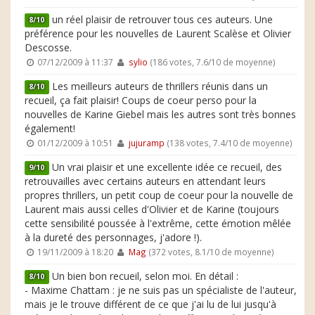
un réel plaisir de retrouver tous ces auteurs. Une
8/10
préférence pour les nouvelles de Laurent Scalèse et Olivier
Descosse.
07/12/2009 à 11:37
sylio
(186 votes, 7.6/10 de moyenne)
Les meilleurs auteurs de thrillers réunis dans un
8/10
recueil, ça fait plaisir! Coups de coeur perso pour la
nouvelles de Karine Giebel mais les autres sont très bonnes
également!
01/12/2009 à 10:51
jujuramp
(138 votes, 7.4/10 de moyenne)
Un vrai plaisir et une excellente idée ce recueil, des
9/10
retrouvailles avec certains auteurs en attendant leurs
propres thrillers, un petit coup de coeur pour la nouvelle de
Laurent mais aussi celles d'Olivier et de Karine (toujours
cette sensibilité poussée à l'extrême, cette émotion mêlée
à la dureté des personnages, j'adore !).
19/11/2009 à 18:20
Mag
(372 votes, 8.1/10 de moyenne)
Un bien bon recueil, selon moi. En détail :
8/10
- Maxime Chattam : je ne suis pas un spécialiste de l'auteur,
mais je le trouve différent de ce que j'ai lu de lui jusqu'à