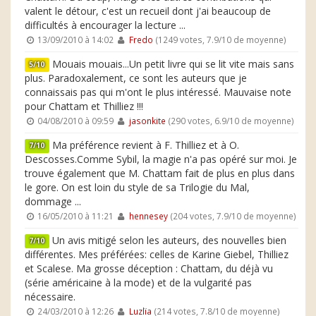
valent le détour, c'est un recueil dont j'ai beaucoup de
difficultés à encourager la lecture ...
13/09/2010 à 14:02
Fredo
(1249 votes, 7.9/10 de moyenne)
Mouais mouais...Un petit livre qui se lit vite mais sans
5/10
plus. Paradoxalement, ce sont les auteurs que je
connaissais pas qui m'ont le plus intéressé. Mauvaise note
pour Chattam et Thilliez !!!
04/08/2010 à 09:59
jasonkite
(290 votes, 6.9/10 de moyenne)
Ma préférence revient à F. Thilliez et à O.
7/10
Descosses.Comme Sybil, la magie n'a pas opéré sur moi. Je
trouve également que M. Chattam fait de plus en plus dans
le gore. On est loin du style de sa Trilogie du Mal,
dommage ...
16/05/2010 à 11:21
hennesey
(204 votes, 7.9/10 de moyenne)
Un avis mitigé selon les auteurs, des nouvelles bien
7/10
différentes. Mes préférées: celles de Karine Giebel, Thilliez
et Scalese. Ma grosse déception : Chattam, du déjà vu
(série américaine à la mode) et de la vulgarité pas
nécessaire.
24/03/2010 à 12:26
Luzlïa
(214 votes, 7.8/10 de moyenne)