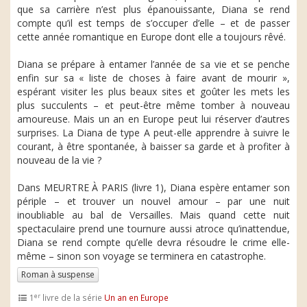
que sa carrière n’est plus épanouissante, Diana se rend
compte qu’il est temps de s’occuper d’elle – et de passer
cette année romantique en Europe dont elle a toujours rêvé.
Diana se prépare à entamer l’année de sa vie et se penche
enfin sur sa « liste de choses à faire avant de mourir »,
espérant visiter les plus beaux sites et goûter les mets les
plus succulents – et peut-être même tomber à nouveau
amoureuse. Mais un an en Europe peut lui réserver d’autres
surprises. La Diana de type A peut-elle apprendre à suivre le
courant, à être spontanée, à baisser sa garde et à profiter à
nouveau de la vie ?
Dans MEURTRE À PARIS (livre 1), Diana espère entamer son
périple – et trouver un nouvel amour – par une nuit
inoubliable au bal de Versailles. Mais quand cette nuit
spectaculaire prend une tournure aussi atroce qu’inattendue,
Diana se rend compte qu’elle devra résoudre le crime elle-
même – sinon son voyage se terminera en catastrophe.
Roman à suspense
er
1
livre de la série
Un an en Europe