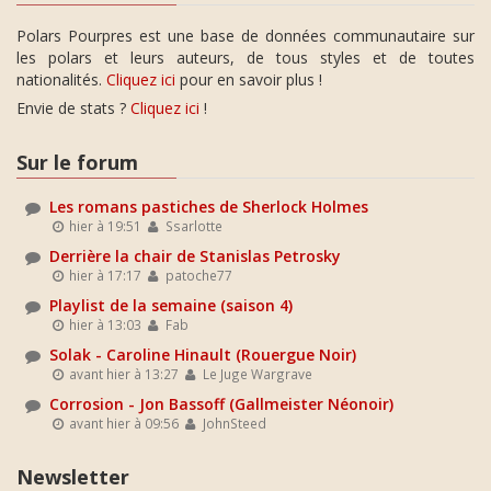
Polars Pourpres est une base de données communautaire sur
les polars et leurs auteurs, de tous styles et de toutes
nationalités.
Cliquez ici
pour en savoir plus !
Envie de stats ?
Cliquez ici
!
Sur le forum
Les romans pastiches de Sherlock Holmes
hier à 19:51
Ssarlotte
Derrière la chair de Stanislas Petrosky
hier à 17:17
patoche77
Playlist de la semaine (saison 4)
hier à 13:03
Fab
Solak - Caroline Hinault (Rouergue Noir)
avant hier à 13:27
Le Juge Wargrave
Corrosion - Jon Bassoff (Gallmeister Néonoir)
avant hier à 09:56
JohnSteed
Newsletter