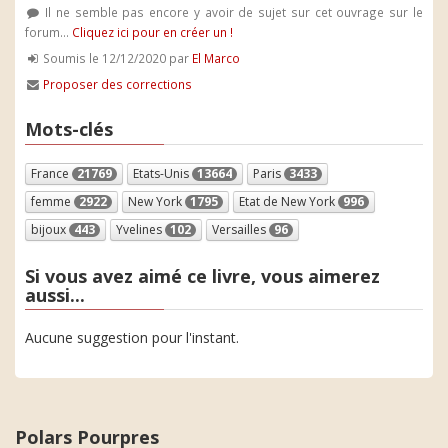
Il ne semble pas encore y avoir de sujet sur cet ouvrage sur le
forum...
Cliquez ici pour en créer un !
Soumis le 12/12/2020 par
El Marco
Proposer des corrections
Mots-clés
France
21769
Etats-Unis
13664
Paris
3433
femme
2922
New York
1795
Etat de New York
996
bijoux
443
Yvelines
102
Versailles
96
Si vous avez aimé ce livre, vous aimerez
aussi...
Aucune suggestion pour l'instant.
Polars Pourpres