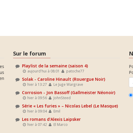
Sur le forum
N
Playlist de la semaine (saison 4)
es
P
aujourd'hui à 08:01
patoche77
ous
Po
en
Solak - Caroline Hinault (Rouergue Noir)
hier à 13:27
Le Juge Wargrave
Corrosion - Jon Bassoff (Gallmeister Néonoir)
hier à 09:56
JohnSteed
Série « Les furies » – Nicolas Lebel (Le Masque)
hier à 09:04
Emil
Les romans d'Alexis Laipsker
hier à 07:42
El Marco