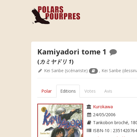
Kamiyadori tome 1
(
カミヤドリ 1
)
Kei Sanbe
(scénariste)
,
Kei Sanbe
(dessin
Polar
Editions
Votes
Avis
Kurokawa
24/05/2006
Tankobon broché, 18
ISBN-10 : 2351420764