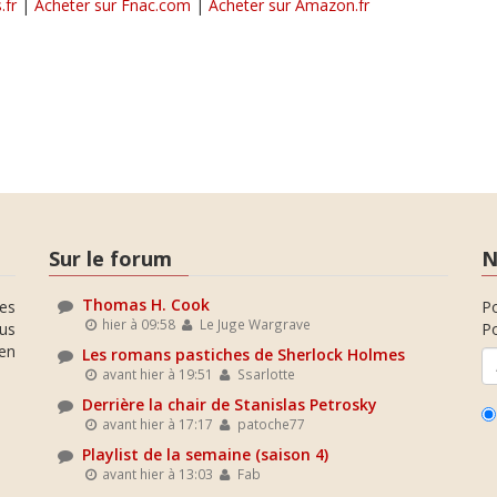
.fr
|
Acheter sur Fnac.com
|
Acheter sur Amazon.fr
Sur le forum
N
Thomas H. Cook
es
P
hier à 09:58
Le Juge Wargrave
ous
Po
en
Les romans pastiches de Sherlock Holmes
avant hier à 19:51
Ssarlotte
Derrière la chair de Stanislas Petrosky
avant hier à 17:17
patoche77
Playlist de la semaine (saison 4)
avant hier à 13:03
Fab