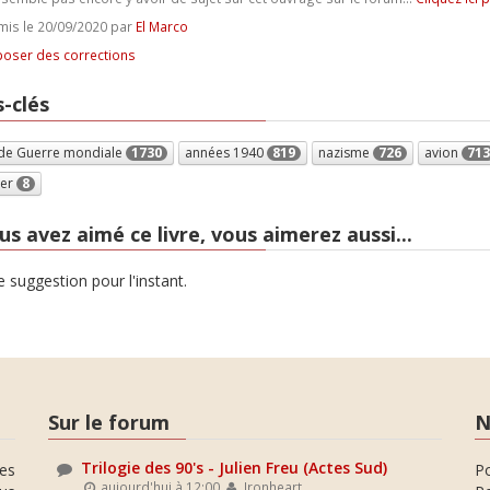
is le 20/09/2020 par
El Marco
oser des corrections
-clés
de Guerre mondiale
1730
années 1940
819
nazisme
726
avion
713
er
8
us avez aimé ce livre, vous aimerez aussi...
 suggestion pour l'instant.
Sur le forum
N
Trilogie des 90's - Julien Freu (Actes Sud)
es
P
aujourd'hui à 12:00
Ironheart