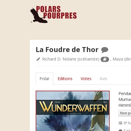
La Foudre de Thor
Richard D. Nolane
(scénariste)
,
Maza
(de
Polar
Editions
Votes
Avis
Pendan
Murnau
Himmle
Non p
e
8
li
Il n