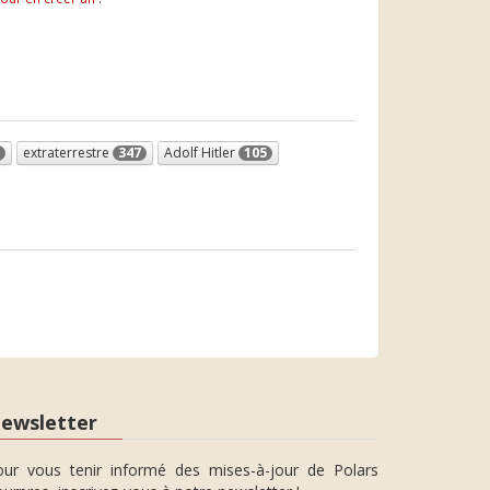
extraterrestre
347
Adolf Hitler
105
ewsletter
our vous tenir informé des mises-à-jour de Polars