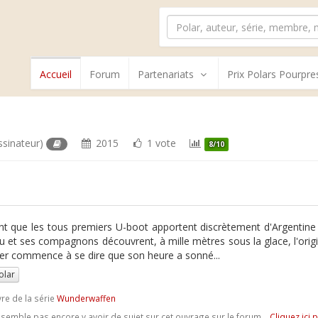
Accueil
Forum
Partenariats
Prix Polars Pourpre
ssinateur)
2015
1 vote
8/10
t que les tous premiers U-boot apportent discrètement d'Argentine 
 et ses compagnons découvrent, à mille mètres sous la glace, l'origi
r commence à se dire que son heure a sonné...
olar
vre de la série
Wunderwaffen
e semble pas encore y avoir de sujet sur cet ouvrage sur le forum...
Cliquez ici 