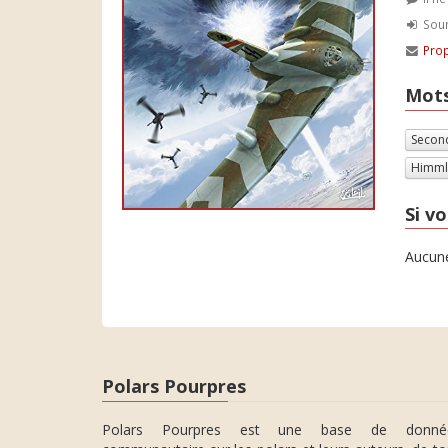
Soum
Prop
Mots
Secon
Himml
Si vo
Aucune
Polars Pourpres
Polars Pourpres est une base de donné