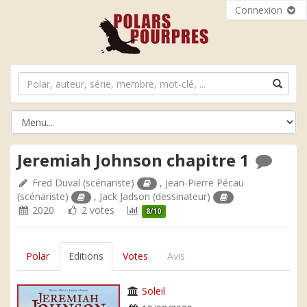
Connexion
Jeremiah Johnson chapitre 1
Fred Duval
(scénariste)
,
Jean-Pierre Pécau
(scénariste)
,
Jack Jadson
(dessinateur)
2020
2 votes
8/10
Polar
Editions
Votes
Avis
Soleil