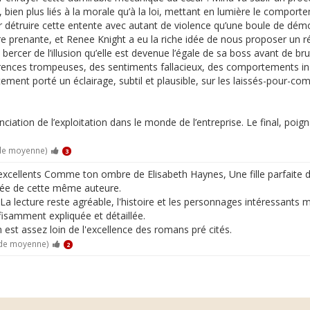
, bien plus liés à la morale qu’à la loi, mettant en lumière le comport
 détruire cette entente avec autant de violence qu’une boule de démo
’être prenante, et Renee Knight a eu la riche idée de nous proposer un
e bercer de l’illusion qu’elle est devenue l’égale de sa boss avant de 
ences trompeuses, des sentiments fallacieux, des comportements insid
tement porté un éclairage, subtil et plausible, sur les laissés-pour-co
iation de l’exploitation dans le monde de l’entreprise. Le final, poign
 de moyenne)
3
xcellents Comme ton ombre de Elisabeth Haynes, Une fille parfaite 
élée de cette même auteure.
 lecture reste agréable, l'histoire et les personnages intéressants mai
ffisamment expliquée et détaillée.
est assez loin de l'excellence des romans pré cités.
 de moyenne)
2