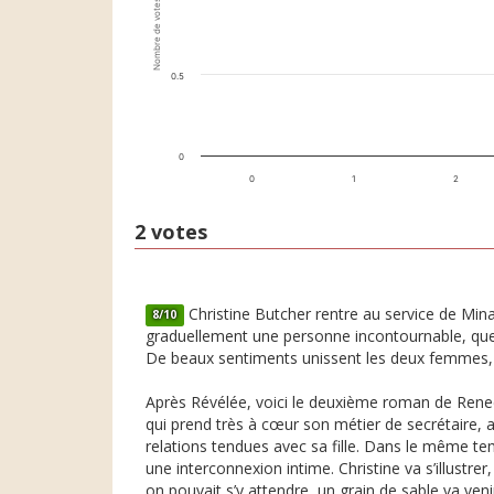
Nombre de votes
0.5
0
0
1
2
2 votes
Christine Butcher rentre au service de Min
8/10
graduellement une personne incontournable, quelqu
De beaux sentiments unissent les deux femmes, mai
Après Révélée, voici le deuxième roman de Renee 
qui prend très à cœur son métier de secrétaire, a
relations tendues avec sa fille. Dans le même te
une interconnexion intime. Christine va s’illust
on pouvait s’y attendre, un grain de sable va ve