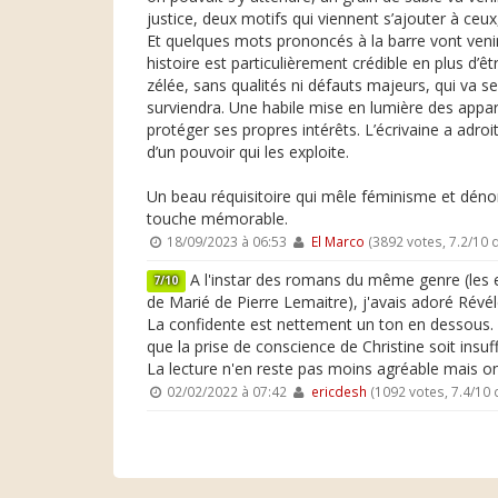
justice, deux motifs qui viennent s’ajouter à ceux
Et quelques mots prononcés à la barre vont venir
histoire est particulièrement crédible en plus d
zélée, sans qualités ni défauts majeurs, qui va s
surviendra. Une habile mise en lumière des appar
protéger ses propres intérêts. L’écrivaine a adroi
d’un pouvoir qui les exploite.
Un beau réquisitoire qui mêle féminisme et dénonc
touche mémorable.
18/09/2023 à 06:53
El Marco
(3892 votes, 7.2/10
A l'instar des romans du même genre (les e
7/10
de Marié de Pierre Lemaitre), j'avais adoré Rév
La confidente est nettement un ton en dessous. La
que la prise de conscience de Christine soit insu
La lecture n'en reste pas moins agréable mais on 
02/02/2022 à 07:42
ericdesh
(1092 votes, 7.4/10