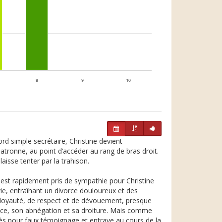
8
9
10
d simple secrétaire, Christine devient
atronne, au point d’accéder au rang de bras droit.
aisse tenter par la trahison.
n est rapidement pris de sympathie pour Christine
vie, entraînant un divorce douloureux et des
de loyauté, de respect et de dévouement, presque
ience, son abnégation et sa droiture. Mais comme
cès pour faux témoignage et entrave au cours de la