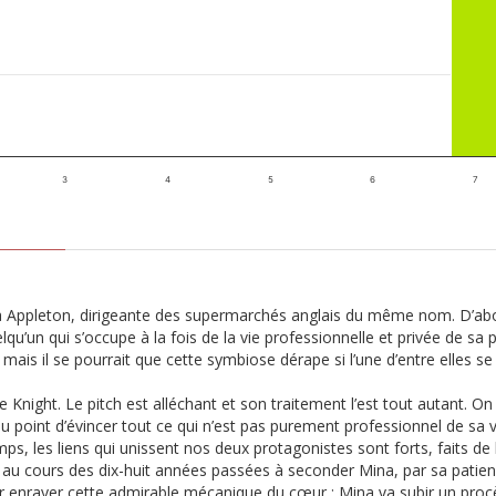
3
4
5
6
7
a Appleton, dirigeante des supermarchés anglais du même nom. D’abor
’un qui s’occupe à la fois de la vie professionnelle et privée de sa p
s il se pourrait que cette symbiose dérape si l’une d’entre elles se l
Knight. Le pitch est alléchant et son traitement l’est tout autant. O
u point d’évincer tout ce qui n’est pas purement professionnel de sa 
mps, les liens qui unissent nos deux protagonistes sont forts, faits 
rer, au cours des dix-huit années passées à seconder Mina, par sa pat
nir enrayer cette admirable mécanique du cœur : Mina va subir un pro