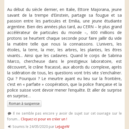
Au début du siècle dernier, en Italie, Ettore Majorana, jeune
savant de la trempe d’Einstein, partage sa fougue et sa
passion entre les particules et Emilia, une jeune étudiante
argentine. Bien des années plus tard, au CERN – le plus grand
accélérateur de particules du monde –, 600 millions de
protons se heurtent chaque seconde pour faire jaillir du vide
la matière telle que nous la connaissons. L’univers, les
étoiles, la terre, la mer, les arbres, les plantes, les êtres
vivants... Ainsi que les cadavres. Quand le corps de Sabrina
Marco, chercheuse dans le prestigieux laboratoire, est
découvert, le crâne fracassé, aux abords du complexe, après
la sidération de tous, les questions vont très vite s’enchaîner.
Qui ? Pourquoi ? Le meurtre ayant eu lieu sur la frontière,
c’est en « parfaite » coopération, que la police française et la
police suisse vont devoir mener l’enquête. Et aller de surprise
en surprise…
Roman à suspense
Il ne semble pas encore y avoir de sujet sur cet ouvrage sur le
forum...
Cliquez ici pour en créer un !
Soumis le 24/05/2020 par
LeJugeW