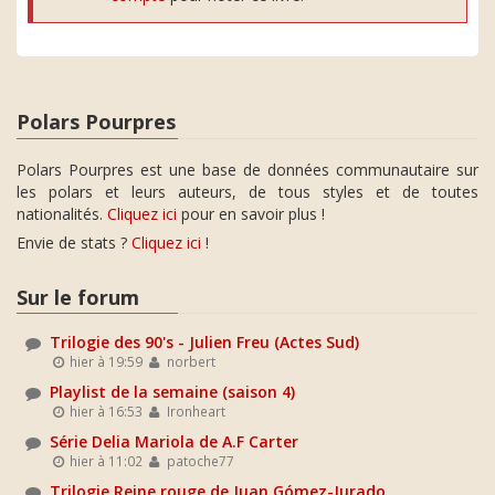
Polars Pourpres
Polars Pourpres est une base de données communautaire sur
les polars et leurs auteurs, de tous styles et de toutes
nationalités.
Cliquez ici
pour en savoir plus !
Envie de stats ?
Cliquez ici
!
Sur le forum
Trilogie des 90's - Julien Freu (Actes Sud)
hier à 19:59
norbert
Playlist de la semaine (saison 4)
hier à 16:53
Ironheart
Série Delia Mariola de A.F Carter
hier à 11:02
patoche77
Trilogie Reine rouge de Juan Gómez-Jurado