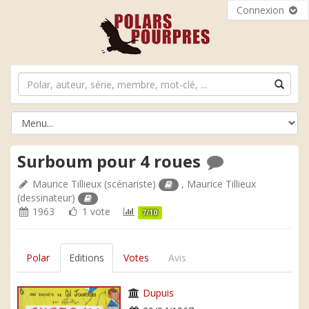
Connexion
Surboum pour 4 roues
Maurice Tillieux
(scénariste)
,
Maurice Tillieux
(dessinateur)
1963
1 vote
7/10
Polar
Editions
Votes
Avis
Dupuis