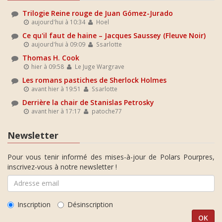
Trilogie Reine rouge de Juan Gómez-Jurado
aujourd'hui à 10:34
Hoel
Ce qu'il faut de haine – Jacques Saussey (Fleuve Noir)
aujourd'hui à 09:09
Ssarlotte
Thomas H. Cook
hier à 09:58
Le Juge Wargrave
Les romans pastiches de Sherlock Holmes
avant hier à 19:51
Ssarlotte
Derrière la chair de Stanislas Petrosky
avant hier à 17:17
patoche77
Newsletter
Pour vous tenir informé des mises-à-jour de Polars Pourpres,
inscrivez-vous à notre newsletter !
Inscription
Désinscription