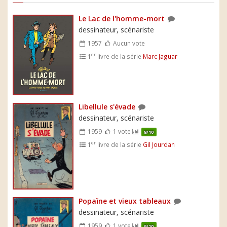
Le Lac de l'homme-mort
dessinateur, scénariste
1957
Aucun vote
er
1
livre de la série
Marc Jaguar
Libellule s'évade
dessinateur, scénariste
1959
1 vote
9/10
er
1
livre de la série
Gil Jourdan
Popaïne et vieux tableaux
dessinateur, scénariste
1959
1 vote
9/10