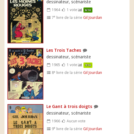
dessinateur, scénariste
1964
1 vote
8/10
e
7
livre de la série
Gil Jourdan
Les Trois Taches
dessinateur, scénariste
1965
1 vote
7/10
e
8
livre de la série
Gil Jourdan
Le Gant à trois doigts
dessinateur, scénariste
1966
Aucun vote
e
9
livre de la série
Gil Jourdan