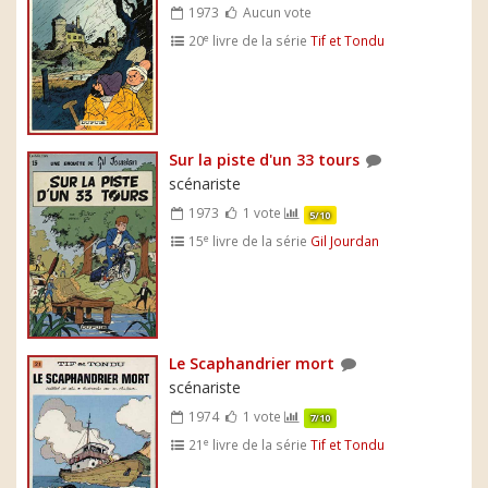
1973
Aucun vote
e
20
livre de la série
Tif et Tondu
Sur la piste d'un 33 tours
scénariste
1973
1 vote
5/10
e
15
livre de la série
Gil Jourdan
Le Scaphandrier mort
scénariste
1974
1 vote
7/10
e
21
livre de la série
Tif et Tondu