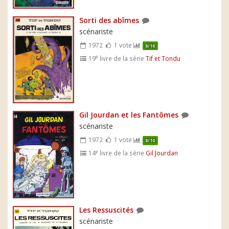
Sorti des abîmes
scénariste
1972
1 vote
8/10
e
19
livre de la série
Tif et Tondu
Gil Jourdan et les Fantômes
scénariste
1972
1 vote
8/10
e
14
livre de la série
Gil Jourdan
Les Ressuscités
scénariste