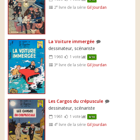
e
2
livre de la série
Gil Jourdan
La Voiture immergée
dessinateur, scénariste
1960
1 vote
9/10
e
3
livre de la série
Gil Jourdan
Les Cargos du crépuscule
dessinateur, scénariste
1961
1 vote
9/10
e
4
livre de la série
Gil Jourdan