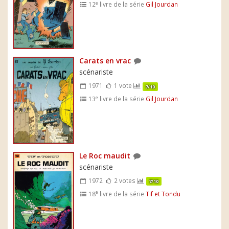
e
12
livre de la série
Gil Jourdan
Carats en vrac
scénariste
1971
1 vote
7/10
e
13
livre de la série
Gil Jourdan
Le Roc maudit
scénariste
1972
2 votes
7/10
e
18
livre de la série
Tif et Tondu