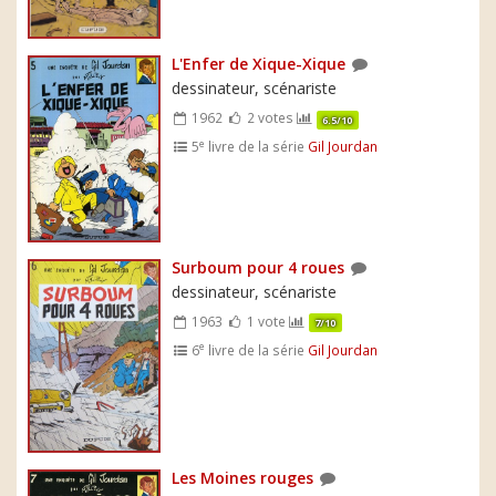
L'Enfer de Xique-Xique
dessinateur, scénariste
1962
2 votes
6.5/10
e
5
livre de la série
Gil Jourdan
Surboum pour 4 roues
dessinateur, scénariste
1963
1 vote
7/10
e
6
livre de la série
Gil Jourdan
Les Moines rouges