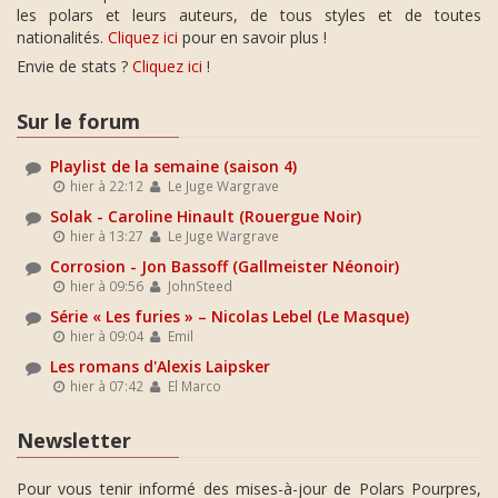
les polars et leurs auteurs, de tous styles et de toutes
nationalités.
Cliquez ici
pour en savoir plus !
Envie de stats ?
Cliquez ici
!
Sur le forum
Playlist de la semaine (saison 4)
hier à 22:12
Le Juge Wargrave
Solak - Caroline Hinault (Rouergue Noir)
hier à 13:27
Le Juge Wargrave
Corrosion - Jon Bassoff (Gallmeister Néonoir)
hier à 09:56
JohnSteed
Série « Les furies » – Nicolas Lebel (Le Masque)
hier à 09:04
Emil
Les romans d'Alexis Laipsker
hier à 07:42
El Marco
Newsletter
Pour vous tenir informé des mises-à-jour de Polars Pourpres,