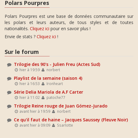
Polars Pourpres
Polars Pourpres est une base de données communautaire sur
les polars et leurs auteurs, de tous styles et de toutes
nationalités.
Cliquez ici
pour en savoir plus !
Envie de stats ?
Cliquez ici
!
Sur le forum
Trilogie des 90's - Julien Freu (Actes Sud)
hier à 19:59
norbert
Playlist de la semaine (saison 4)
hier à 16:53
Ironheart
Série Delia Mariola de A.F Carter
hier à 11:02
patoche77
Trilogie Reine rouge de Juan Gómez-Jurado
avant hier à 19:59
norbert
Ce qu'il faut de haine – Jacques Saussey (Fleuve Noir)
avant hier à 09:09
Ssarlotte