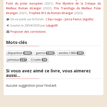
Point du polar européen
(2021),
Prix Mystère de la Critique du
Meilleur Roman étranger
(2022),
Prix Transfuge du Meilleur Polar
étranger
(2021),
Trophée 813 du Roman étranger
(2022)
On en parle sur le forum :
L'Eau rouge – Jurica Pavicic (Agullo)
Soumis le 29/04/2020 par
LeJugeW
Proposer des corrections
Mots-clés
disparition
4605
guerre
1002
années 1980
393
jumeaux
227
Croatie
34
Si vous avez aimé ce livre, vous aimerez
aussi...
Aucune suggestion pour l'instant.