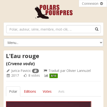
Connexion
L'Eau rouge
(
Crvena voda
)
Jurica Pavicic
Traduit par
Olivier Lannuzel
2017
8 votes
8/10
Polar
Editions
Votes
Avis