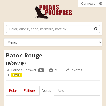
Connexion
Baton Rouge
(
Blow Fly
)
Patricia Cornwell
2003
7 votes
4.7/10
Polar
Editions
Votes
Avis