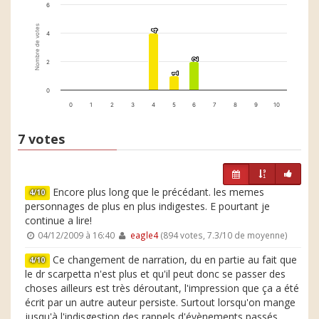
6
Nombre de votes
4
4
4
2
2
2
1
1
0
0
1
2
3
4
5
6
7
8
9
10
7 votes
Encore plus long que le précédant. les memes
4/10
personnages de plus en plus indigestes. E pourtant je
continue a lire!
04/12/2009 à 16:40
eagle4
(894 votes, 7.3/10 de moyenne)
Ce changement de narration, du en partie au fait que
4/10
le dr scarpetta n'est plus et qu'il peut donc se passer des
choses ailleurs est très déroutant, l'impression que ça a été
écrit par un autre auteur persiste. Surtout lorsqu'on mange
jusqu'à l'indisgestion des rappels d'évènements passés,