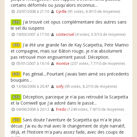
certains déformés ou jusqu'alors inconnus...
20/07/2008 à 21:10
Cyrille
(91 votes, 6.9/10 de moyenne)
j'ai trouvé cet opus complémentaire des autres sans
6/10
le sel du suspens
19/03/2007 à 17:50
contecruel
(4 votes, 5.5/10 de moyenne)
J'ai été une grande fan de Kay Scarpetta, Pete Marino
4/10
et compagnie, mais sur Bâton rouge, je n'ai absolument
pas retrouvé mon engouement passé. Déception.
05/01/2007 à 16:16
montse
(237 votes, 7.7/10 de moyenne)
Pas génial....Pourtant j'avais bien aimé ses précedents
5/10
bouquins....
13/06/2006 à 20:47
sofy
(95 votes, 8.2/10 de moyenne)
Déception, parceque je n'ai pas retroubé la Scarpetta
6/10
et la Cornwell que j'ai adoré dans le passé...
04/06/2006 à 20:12
Fredo
(1249 votes, 7.9/10 de moyenne)
Sans doute l'aventure de Scarpetta qui m'a le plus
4/10
décue. J'ai eu du mal avec le changement de style narratif,
déjà, et l'histoire m'a paru assez fade, avec des coups de