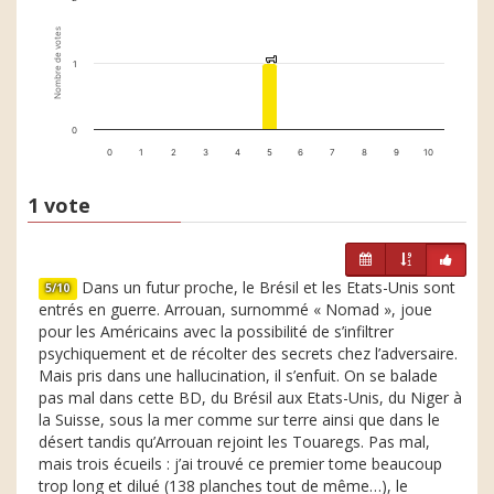
Nombre de votes
1
1
1
0
0
1
2
3
4
5
6
7
8
9
10
1 vote
Dans un futur proche, le Brésil et les Etats-Unis sont
5/10
entrés en guerre. Arrouan, surnommé « Nomad », joue
pour les Américains avec la possibilité de s’infiltrer
psychiquement et de récolter des secrets chez l’adversaire.
Mais pris dans une hallucination, il s’enfuit. On se balade
pas mal dans cette BD, du Brésil aux Etats-Unis, du Niger à
la Suisse, sous la mer comme sur terre ainsi que dans le
désert tandis qu’Arrouan rejoint les Touaregs. Pas mal,
mais trois écueils : j’ai trouvé ce premier tome beaucoup
trop long et dilué (138 planches tout de même…), le