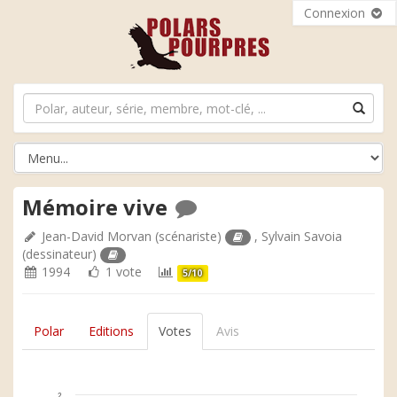
Connexion
Mémoire vive
Jean-David Morvan
(scénariste)
,
Sylvain Savoia
(dessinateur)
1994
1 vote
5/10
Polar
Editions
Votes
Avis
2