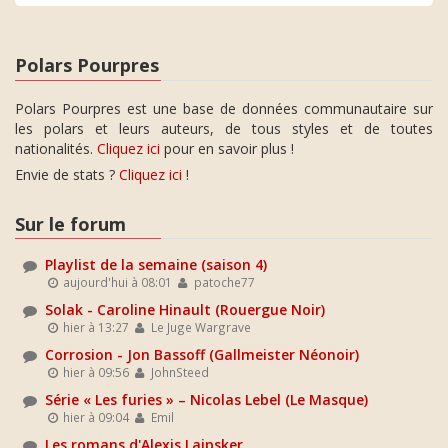
Polars Pourpres
Polars Pourpres est une base de données communautaire sur
les polars et leurs auteurs, de tous styles et de toutes
nationalités.
Cliquez ici
pour en savoir plus !
Envie de stats ?
Cliquez ici
!
Sur le forum
Playlist de la semaine (saison 4)
aujourd'hui à 08:01
patoche77
Solak - Caroline Hinault (Rouergue Noir)
hier à 13:27
Le Juge Wargrave
Corrosion - Jon Bassoff (Gallmeister Néonoir)
hier à 09:56
JohnSteed
Série « Les furies » – Nicolas Lebel (Le Masque)
hier à 09:04
Emil
Les romans d'Alexis Laipsker