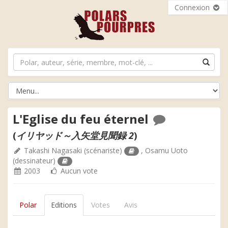
Connexion
L'Eglise du feu éternel
(
イリヤッド～入矢堂見聞録 2
)
Takashi Nagasaki
(scénariste)
,
Osamu Uoto
(dessinateur)
2003
Aucun vote
Polar
Editions
Votes
Avis