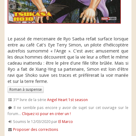
Le passé de mercenaire de Ryo Saeba refait surface lorsque
entre au café Cat's Eye Terry Simon, un pilote d'hélicoptère
autrefois surnommé « l'Ange ». C'est avec amusement que
les deux hommes découvrent que la vie leur a offert le même
cadeau inattendu : être le père d'une fille tête brûlée. Mais si
Ryo a fait de Xiang-Ying sa partenaire, Simon est loin d'être
ravi que Shoko suive ses traces et préférerait la voir mariée
et sur la terre ferme.
Roman à suspense
e
31
livre de la série
Angel Heart 1st season
Il ne semble pas encore y avoir de sujet sur cet ouvrage sur le
forum...
Cliquez ici pour en créer un !
Soumis le 12/03/2020 par
El Marco
Proposer des corrections