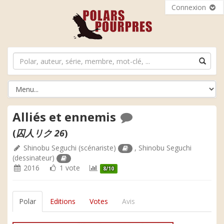
Connexion
Alliés et ennemis
(
囚人リク 26
)
Shinobu Seguchi
(scénariste)
,
Shinobu Seguchi
(dessinateur)
2016
1 vote
8/10
Polar
Editions
Votes
Avis