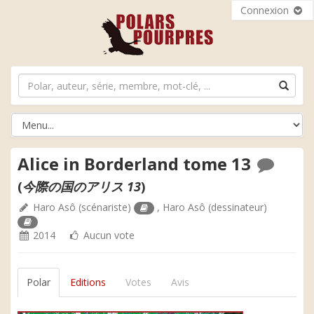
Connexion
Alice in Borderland tome 13
(
今際の国のアリス 13
)
Haro Asô
(scénariste)
,
Haro Asô
(dessinateur)
2014
Aucun vote
Polar
Editions
Votes
Avis