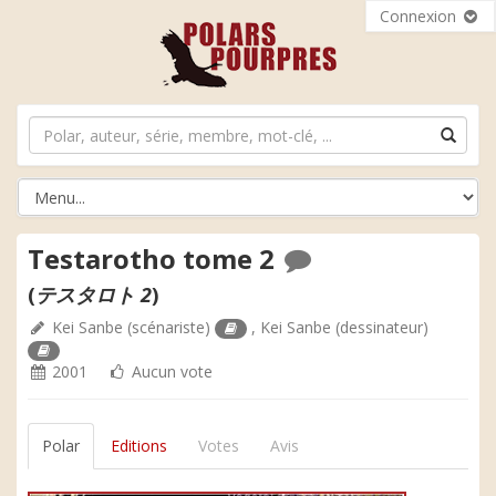
Connexion
Testarotho tome 2
(
テスタロト 2
)
Kei Sanbe
(scénariste)
,
Kei Sanbe
(dessinateur)
2001
Aucun vote
Polar
Editions
Votes
Avis