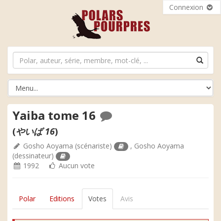
Connexion
Yaiba tome 16
(
やいば 16
)
Gosho Aoyama
(scénariste)
,
Gosho Aoyama
(dessinateur)
1992
Aucun vote
Polar
Editions
Votes
Avis