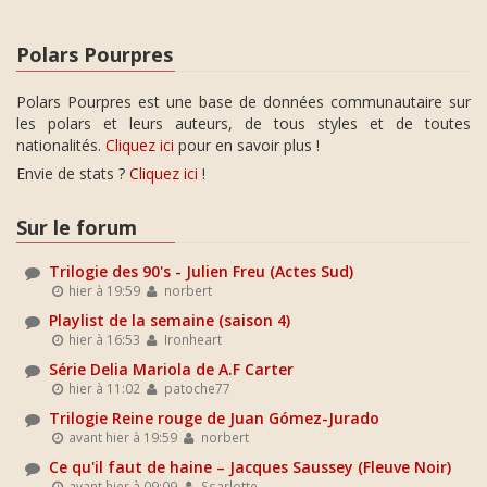
Polars Pourpres
Polars Pourpres est une base de données communautaire sur
les polars et leurs auteurs, de tous styles et de toutes
nationalités.
Cliquez ici
pour en savoir plus !
Envie de stats ?
Cliquez ici
!
Sur le forum
Trilogie des 90's - Julien Freu (Actes Sud)
hier à 19:59
norbert
Playlist de la semaine (saison 4)
hier à 16:53
Ironheart
Série Delia Mariola de A.F Carter
hier à 11:02
patoche77
Trilogie Reine rouge de Juan Gómez-Jurado
avant hier à 19:59
norbert
Ce qu'il faut de haine – Jacques Saussey (Fleuve Noir)
avant hier à 09:09
Ssarlotte