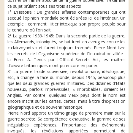
dossier de l'arme absolue de la guerre subversive. II examine
ce sujet brûlant sous ses trois aspects
1° L'Histoire : De grandes affaires contemporaines qui ont
secoué l'opinion mondiale sont éclairées ici de l'intérieur. Un
exemple : comment Hitler intoxiqua son propre peuple pour
le conduire où l'on sait.
2° La guerre 1939-1945: Dans la seconde partie de la guerre,
les Allemands, intoxiqués, se battirent en aveugles contre les
« clairvoyants » et furent toujours trompés. Pierre Nord livre
les secrets de l'Organisme supérieur de l'Intoxication alliée :
la Force A. Tenus par l'Official Secrets Act, les maîtres
d'œuvre britanniques n'ont pu encore en parler.
3° La guerre froide subversive, révolutionnaire, idéologique,
etc., a changé la face du monde, depuis 1945, beaucoup plus
que les deux grandes guerres militaires. Des dizaines d'Etats
nouveaux, parfois imprévisibles, « improbables, diraient les
Anglais. Par contre, quelques vieux pays dont le nom est
encore inscrit sur les cartes, certes, mais à titre d'expression
géographique et de souvenir historique.
Pierre Nord apporte un témoignage de première main sur la
guerre secrète. Sa compétence exhaustive, la gomme de ses
inégalables expériences, l'importance des événements
invoqués, les révélations apportées permettent de