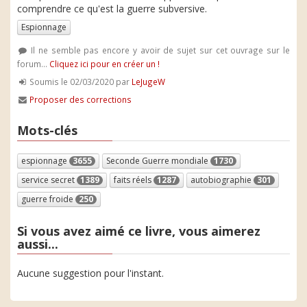
comprendre ce qu'est la guerre subversive.
Espionnage
Il ne semble pas encore y avoir de sujet sur cet ouvrage sur le
forum...
Cliquez ici pour en créer un !
Soumis le 02/03/2020 par
LeJugeW
Proposer des corrections
Mots-clés
espionnage
3655
Seconde Guerre mondiale
1730
service secret
1389
faits réels
1287
autobiographie
301
guerre froide
250
Si vous avez aimé ce livre, vous aimerez
aussi...
Aucune suggestion pour l'instant.