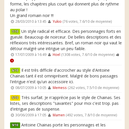
forme, les chapitres plus court qui donnent plus de rythme
au polar !
Un grand romain noir !!!
28/03/2010 à 13:45
Yukio
(76 votes, 7.6/10 de moyenne)
Un style radical et efficace. Des personnages forts en
7/10
gueule. Beaucoup de noirceur. De belles descriptions et des
réflexions très intéressantes. Bref, un roman noir qui vaut le
détour malgré une intrigue un peu faible.
17/07/2009 à 16:49
Hoel
(1308 votes, 7.6/10 de moyenne)
1
Il est très difficile d'accrocher au style d'Antoine
6/10
Chainas tant il est omniprésent. Malgré de bons passages
l'intrigue n'est qu'un accessoire ici.
08/07/2009 à 10:05
Memess
(262 votes, 7.5/10 de moyenne)
Très surfait. Je n'apprécie pas le style de Chainas. Ses
5/10
listes, ses descriptions "savantes" pour moi c'est trop. pas
d'intrigue pas de suspense.
30/06/2009 à 17:05
Mamen
(492 votes, 7.8/10 de moyenne)
Antoine Chainas porte les personnages et les
9/10