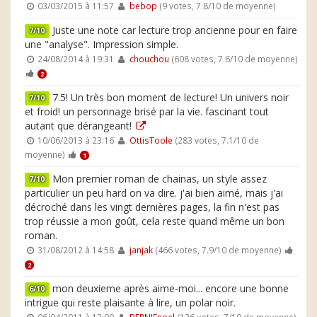
03/03/2015 à 11:57
bebop
(9 votes, 7.8/10 de moyenne)
Juste une note car lecture trop ancienne pour en faire
7/10
une "analyse". Impression simple.
24/08/2014 à 19:31
chouchou
(608 votes, 7.6/10 de moyenne)
2
7.5! Un très bon moment de lecture! Un univers noir
7/10
et froid! un personnage brisé par la vie. fascinant tout
autant que dérangeant!
10/06/2013 à 23:16
OttisToole
(283 votes, 7.1/10 de
moyenne)
1
Mon premier roman de chainas, un style assez
7/10
particulier un peu hard on va dire. j'ai bien aimé, mais j'ai
décroché dans les vingt dernières pages, la fin n'est pas
trop réussie a mon goût, cela reste quand même un bon
roman.
31/08/2012 à 14:58
janjak
(466 votes, 7.9/10 de moyenne)
2
mon deuxieme après aime-moi... encore une bonne
6/10
intrigue qui reste plaisante à lire, un polar noir.
06/04/2011 à 13:09
BERNIEnoel
(136 votes, 7/10 de moyenne)