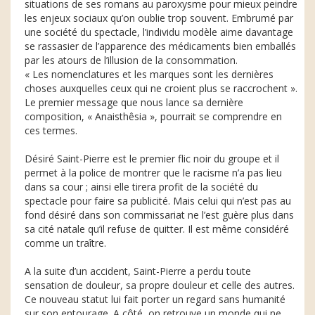
situations de ses romans au paroxysme pour mieux peindre
les enjeux sociaux qu’on oublie trop souvent. Embrumé par
une société du spectacle, l’individu modèle aime davantage
se rassasier de l’apparence des médicaments bien emballés
par les atours de l’illusion de la consommation.
« Les nomenclatures et les marques sont les dernières
choses auxquelles ceux qui ne croient plus se raccrochent ».
Le premier message que nous lance sa dernière
composition, « Anaisthêsia », pourrait se comprendre en
ces termes.
Désiré Saint-Pierre est le premier flic noir du groupe et il
permet à la police de montrer que le racisme n’a pas lieu
dans sa cour ; ainsi elle tirera profit de la société du
spectacle pour faire sa publicité. Mais celui qui n’est pas au
fond désiré dans son commissariat ne l’est guère plus dans
sa cité natale qu’il refuse de quitter. Il est même considéré
comme un traître.
A la suite d’un accident, Saint-Pierre a perdu toute
sensation de douleur, sa propre douleur et celle des autres.
Ce nouveau statut lui fait porter un regard sans humanité
sur son entourage. A côté, on retrouve un monde qui ne