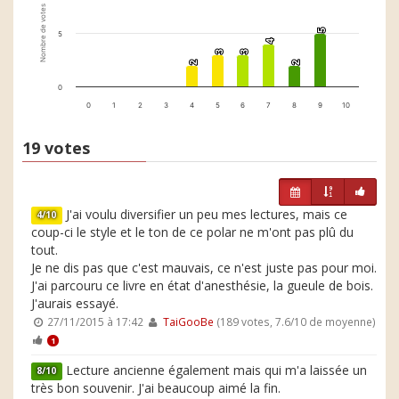
Nombre de votes
5
5
5
4
4
3
3
3
3
2
2
2
2
0
0
1
2
3
4
5
6
7
8
9
10
19 votes
J'ai voulu diversifier un peu mes lectures, mais ce
4/10
coup-ci le style et le ton de ce polar ne m'ont pas plû du
tout.
Je ne dis pas que c'est mauvais, ce n'est juste pas pour moi.
J'ai parcouru ce livre en état d'anesthésie, la gueule de bois.
J'aurais essayé.
27/11/2015 à 17:42
TaiGooBe
(189 votes, 7.6/10 de moyenne)
1
Lecture ancienne également mais qui m'a laissée un
8/10
très bon souvenir. J'ai beaucoup aimé la fin.