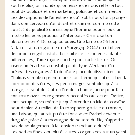
souffre plus, un monde qu’on essaie de nous refiler à tout
bout de publicité et de marketing politique et commercial.
Les descriptions de l’anesthésie qu’il subit nous font plonger
dans son cerveau qu’on décrit et examine comme cette
société de publicité qui dissèque l’homme pour mieux lui
mettre les bons produits à l’intérieur, « On incise ton
abdomen en Y. Du coup au pubis. Une lame de 26 fera
l’affaire. La main gantée d’un Surgegrip GO47 en nitril vert
découpe ton gril costal à la cisaille de Liston en s’aidant si
adhérences, d’une rugine courbe pour racler les os. On
insère un écarteur autostatique de type Weitlaner On
prélève tes organes à l’aide d’une pince de dissection… »
Chainas semble reprendre aussi un thème qui lui est cher, la
corruption des êtres, ces personnages sont plus qu’à la
marge, ils sont de l’autre côté de la bande jaune pour faire
contraste avec les règlements acceptés ou tacites. Désiré,
sans scrupule, va même jusqu’à prendre un kilo de cocaïne
pour dealer. Au milieu de l’atmosphère glaciale du roman,
une liaison, qui aurait pu être forte avec Rachel devenue
droguée grâce à la montagne de poudre du flic, n’apporte
pas de soulagement à la tension tranchante du récit.
Les parties fines - ou plutôt dures - organisées sur un yacht