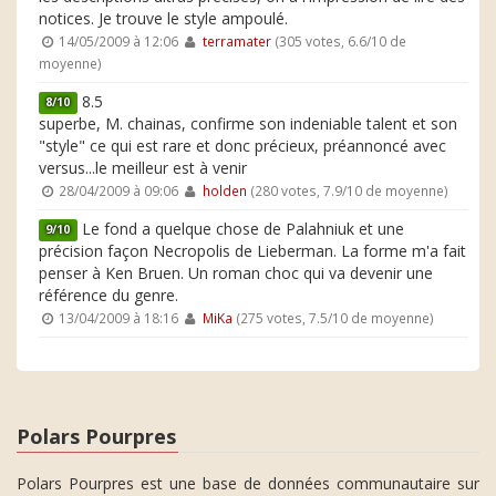
notices. Je trouve le style ampoulé.
14/05/2009 à 12:06
terramater
(305 votes, 6.6/10 de
moyenne)
8.5
8/10
superbe, M. chainas, confirme son indeniable talent et son
"style" ce qui est rare et donc précieux, préannoncé avec
versus...le meilleur est à venir
28/04/2009 à 09:06
holden
(280 votes, 7.9/10 de moyenne)
Le fond a quelque chose de Palahniuk et une
9/10
précision façon Necropolis de Lieberman. La forme m'a fait
penser à Ken Bruen. Un roman choc qui va devenir une
référence du genre.
13/04/2009 à 18:16
MiKa
(275 votes, 7.5/10 de moyenne)
Polars Pourpres
Polars Pourpres est une base de données communautaire sur