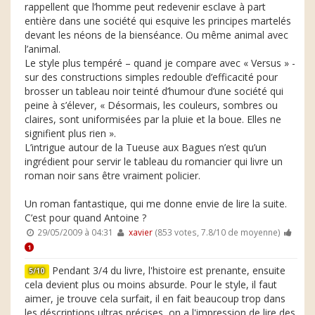
rappellent que l’homme peut redevenir esclave à part
entière dans une société qui esquive les principes martelés
devant les néons de la bienséance. Ou même animal avec
l’animal.
Le style plus tempéré – quand je compare avec « Versus » -
sur des constructions simples redouble d’efficacité pour
brosser un tableau noir teinté d’humour d’une société qui
peine à s’élever, « Désormais, les couleurs, sombres ou
claires, sont uniformisées par la pluie et la boue. Elles ne
signifient plus rien ».
L’intrigue autour de la Tueuse aux Bagues n’est qu’un
ingrédient pour servir le tableau du romancier qui livre un
roman noir sans être vraiment policier.
Un roman fantastique, qui me donne envie de lire la suite.
C’est pour quand Antoine ?
29/05/2009 à 04:31
xavier
(853 votes, 7.8/10 de moyenne)
1
Pendant 3/4 du livre, l'histoire est prenante, ensuite
5/10
cela devient plus ou moins absurde. Pour le style, il faut
aimer, je trouve cela surfait, il en fait beaucoup trop dans
les déscriptions ultras précises, on a l'impression de lire des