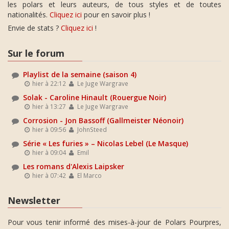
les polars et leurs auteurs, de tous styles et de toutes
nationalités.
Cliquez ici
pour en savoir plus !
Envie de stats ?
Cliquez ici
!
Sur le forum
Playlist de la semaine (saison 4)
hier à 22:12
Le Juge Wargrave
Solak - Caroline Hinault (Rouergue Noir)
hier à 13:27
Le Juge Wargrave
Corrosion - Jon Bassoff (Gallmeister Néonoir)
hier à 09:56
JohnSteed
Série « Les furies » – Nicolas Lebel (Le Masque)
hier à 09:04
Emil
Les romans d'Alexis Laipsker
hier à 07:42
El Marco
Newsletter
Pour vous tenir informé des mises-à-jour de Polars Pourpres,