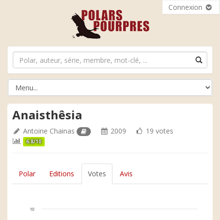
Connexion
Anaisthêsia
Antoine Chainas
2009
19 votes
6.8/10
Polar
Editions
Votes
Avis
10