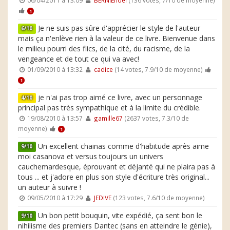
1
Je ne suis pas sûre d'apprécier le style de l'auteur
6/10
mais ça n'enlève rien à la valeur de ce livre. Bienvenue dans
le milieu pourri des flics, de la cité, du racisme, de la
vengeance et de tout ce qui va avec!
01/09/2010 à 13:32
cadice
(14 votes, 7.9/10 de moyenne)
1
je n'ai pas trop aimé ce livre, avec un personnage
4/10
principal pas très sympathique et à la limite du crédible.
19/08/2010 à 13:57
gamille67
(2637 votes, 7.3/10 de
moyenne)
1
Un excellent chainas comme d'habitude après aime
9/10
moi casanova et versus toujours un univers
cauchemardesque, éprouvant et déjanté qui ne plaira pas à
tous ... et j'adore en plus son style d'écriture très original...
un auteur à suivre !
09/05/2010 à 17:29
JEDIVE
(123 votes, 7.6/10 de moyenne)
Un bon petit bouquin, vite expédié, ça sent bon le
9/10
nihilisme des premiers Dantec (sans en atteindre le génie),