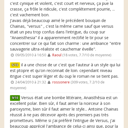
c'est cynique et violent, c'est court et nerveux, ça pue la
crasse, ça frôle le ridicule, c'est complétement pourrie, ...
c'est vachement bon.
J'avais déjà beaucoup aimé le précédent bouquin de
Chainas, "versus" , c'est la même came sauf que versus
était un peu trop confus dans l'intrigue, du coup sur
"Anaeisthesia" il a apparemment rectifié le tir pour se
concentrer sur ce qui fait son charme : une ambiance "entre
sauvagerie ultra-réaliste et cauchemar éveille".
09/05/2010 à 16:50
Raoul
(18 votes, 7.7/10 de moyenne)
il a une chose de ur c'est que l'auteur à un style qui lui
5/10
est ptopre et qu'on reconnait de loin. cependant niveau
itrigue c'est super léger et du oup le roman ne se tient pas.
24/04/2010 à 21:32
rossonere
(309 votes, 7.2/10 de
moyenne)
Versus était une bombe littéraire, Anaisthêsia est un
9/10
excellent polar. Bien sûr, il faut aimer la noirceur à son
paroxysme, bien sûr il faut aimer le style... Antoine Chainas
réussit à ne pas décevoir après des premiers pas très
prometteurs. Même si j'ai préféré l'intrigue de Versus, j'ai
beaucoup apprécié l'ambiance de celui-ci ainsi que, pour la