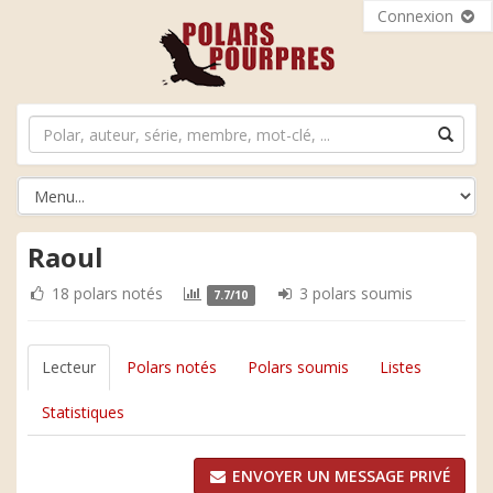
Connexion
Raoul
18 polars notés
3 polars soumis
7.7/10
Lecteur
Polars notés
Polars soumis
Listes
Statistiques
ENVOYER UN MESSAGE PRIVÉ