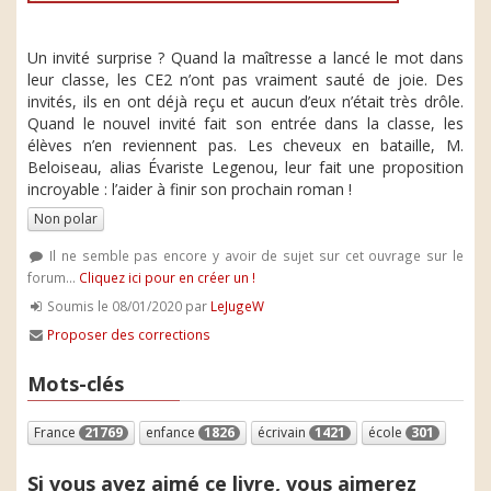
Un invité surprise ? Quand la maîtresse a lancé le mot dans
leur classe, les CE2 n’ont pas vraiment sauté de joie. Des
invités, ils en ont déjà reçu et aucun d’eux n’était très drôle.
Quand le nouvel invité fait son entrée dans la classe, les
élèves n’en reviennent pas. Les cheveux en bataille, M.
Beloiseau, alias Évariste Legenou, leur fait une proposition
incroyable : l’aider à finir son prochain roman !
Non polar
Il ne semble pas encore y avoir de sujet sur cet ouvrage sur le
forum...
Cliquez ici pour en créer un !
Soumis le 08/01/2020 par
LeJugeW
Proposer des corrections
Mots-clés
France
21769
enfance
1826
écrivain
1421
école
301
Si vous avez aimé ce livre, vous aimerez