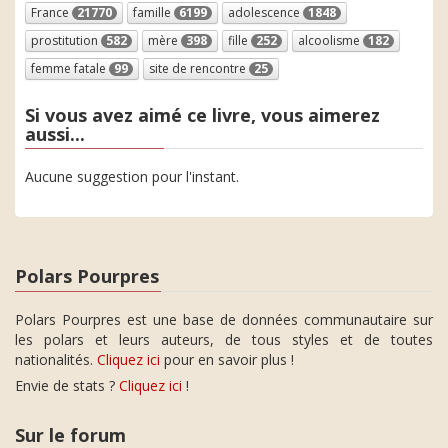
France
21770
famille
6199
adolescence
1848
prostitution
582
mère
398
fille
252
alcoolisme
182
femme fatale
99
site de rencontre
25
Si vous avez aimé ce livre, vous aimerez
aussi...
Aucune suggestion pour l'instant.
Polars Pourpres
Polars Pourpres est une base de données communautaire sur
les polars et leurs auteurs, de tous styles et de toutes
nationalités.
Cliquez ici
pour en savoir plus !
Envie de stats ?
Cliquez ici
!
Sur le forum