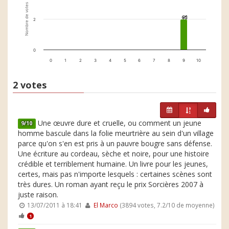
Nombre de votes
2
2
2
0
0
1
2
3
4
5
6
7
8
9
10
2 votes
Une œuvre dure et cruelle, ou comment un jeune
9/10
homme bascule dans la folie meurtrière au sein d'un village
parce qu'on s'en est pris à un pauvre bougre sans défense.
Une écriture au cordeau, sèche et noire, pour une histoire
crédible et terriblement humaine. Un livre pour les jeunes,
certes, mais pas n'importe lesquels : certaines scènes sont
très dures. Un roman ayant reçu le prix Sorcières 2007 à
juste raison.
13/07/2011 à 18:41
El Marco
(3894 votes, 7.2/10 de moyenne)
1