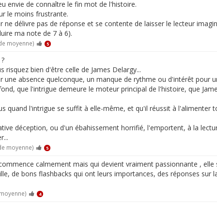
eu envie de connaître le fin mot de l'histoire.
r le moins frustrante.
 ne délivre pas de réponse et se contente de laisser le lecteur imaginer
duire ma note de 7 à 6).
 de moyenne)
5
 ?
s risquez bien d'être celle de James Delargy...
ier une absence quelconque, un manque de rythme ou d'intérêt pour un r
fond, que l'intrigue demeure le moteur principal de l'histoire, que Ja
lus quand l'intrigue se suffit à elle-même, et qu'il réussit à l'alimen
elative déception, ou d'un ébahissement horrifié, l'emportent, à la lect
...
 de moyenne)
5
ommence calmement mais qui devient vraiment passionnante , elle se
le, de bons flashbacks qui ont leurs importances, des réponses sur la 
e moyenne)
4