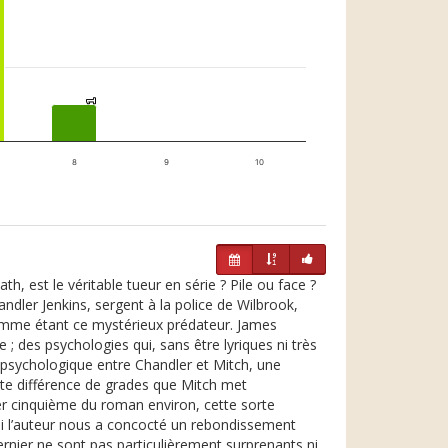
1
1
8
9
10
th, est le véritable tueur en série ? Pile ou face ?
ndler Jenkins, sergent à la police de Wilbrook,
 comme étant ce mystérieux prédateur. James
 ; des psychologies qui, sans être lyriques ni très
on psychologique entre Chandler et Mitch, une
cette différence de grades que Mitch met
er cinquième du roman environ, cette sorte
 si l’auteur nous a concocté un rebondissement
nier ne sont pas particulièrement surprenants ni