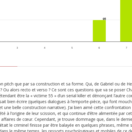
2
2
3
4
5
6
7
son pitch que par sa construction et sa forme. Qui, de Gabriel ou de Hea
 ? Ou alors recto et verso ? Ce sont ces questions que va se poser Cha
tendant être la « victime 55 » d’un serial killer et dénonçant l’autre
sait bien écrire (quelques dialogues à l’emporte-pièce, qui font mouche
; et une belle construction narrative). J’ai bien aimé cette confrontati
a été à l’origine de leur scission, et qui continue d’être alimentée par 
s affaires de cœur. Cependant, je trouve dommage que, dans le derni
était le criminel finisse par être balayée en quelques phrases, même
ns le même temps, les ressorts psychologiques et mobiles de ce der