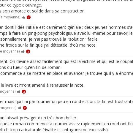
pour ce type d’ouvrage.
ans son amorce et solide dans sa construction.
 de moyenne)
3
n dont l'idée initiale est carrément géniale : deux jeunes hommes s'a
emps à faire un ping-pong psychologique avec lui-même pour savoir leq
rsonnellement, je n'ai pas trouvé la "solution" facile.
 froide sur la fin que j'ai détestée, d'où ma note.
de moyenne)
3
lent. On devine assez facilement qui est la victime et qui est le coupab
ons du tueur qu'en fin de roman.
commence a se mettre en place et avancer je trouve qu'il y a énormém
 le livre et m'ont amené à rehausser la note.
 moyenne)
2
r mais qui fini par tourner un peu en rond et dont la fin est frustrante
e moyenne)
2
 laissait présager d'un très bon thriller.
t que le roman commence à tourner assez rapidement en rond ont fin
Mitch trop caricaturale (rivalité et antagonisme excessifs).