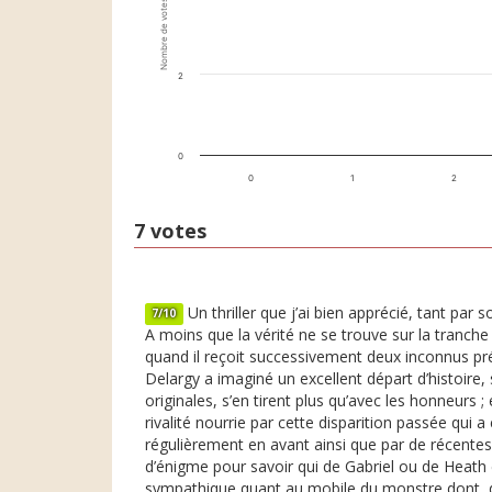
Nombre de votes
2
0
0
1
2
7 votes
Un thriller que j’ai bien apprécié, tant par 
7/10
A moins que la vérité ne se trouve sur la tranche
quand il reçoit successivement deux inconnus pré
Delargy a imaginé un excellent départ d’histoire, 
originales, s’en tirent plus qu’avec les honneurs 
rivalité nourrie par cette disparition passée qui 
régulièrement en avant ainsi que par de récente
d’énigme pour savoir qui de Gabriel ou de Heath 
sympathique quant au mobile du monstre dont, da