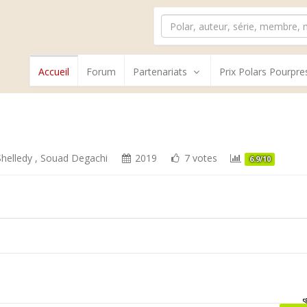
Accueil
Forum
Partenariats
Prix Polars Pourpre
helledy
,
Souad Degachi
2019
7 votes
6.9/10