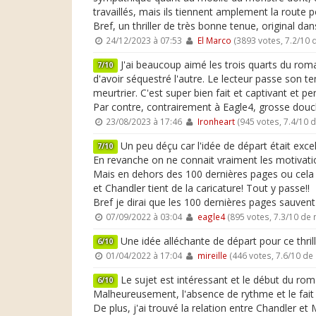
travaillés, mais ils tiennent amplement la route 
Bref, un thriller de très bonne tenue, original d
24/12/2023 à 07:53
El Marco
(3893 votes, 7.2/10
J'ai beaucoup aimé les trois quarts du roma
7/10
d'avoir séquestré l'autre. Le lecteur passe son t
meurtrier. C'est super bien fait et captivant et pe
Par contre, contrairement à Eagle4, grosse douche
23/08/2023 à 17:46
Ironheart
(945 votes, 7.4/10 
Un peu déçu car l'idée de départ était excel
7/10
En revanche on ne connait vraiment les motivati
Mais en dehors des 100 dernières pages ou cela 
et Chandler tient de la caricature! Tout y passe!!
Bref je dirai que les 100 dernières pages sauvent
07/09/2022 à 03:04
eagle4
(895 votes, 7.3/10 de
Une idée alléchante de départ pour ce thrille
6/10
01/04/2022 à 17:04
mireille
(446 votes, 7.6/10 d
Le sujet est intéressant et le début du roman
6/10
Malheureusement, l'absence de rythme et le fai
De plus, j'ai trouvé la relation entre Chandler et 