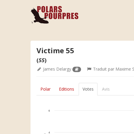
Victime 55
(
55
)
James Delargy
Traduit par
Maxime S
Polar
Editions
Votes
Avis
6
4