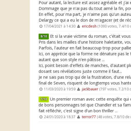
Pour autant, la lecture est assez agréable et j'ai 
Dommage que je n'ai pas du tout aimé la fin, pou
En effet, pour ma part, je n'aime pas qu'un auteur
Delargy ce qui a eu le don de m'agacer (et de ré
17/04/2021 à 14:30
ericdesh
(1093 votes, 7.4/10
Et si la vraie victime du roman, c'était vous
8/10
Pris dans les mailles d'une histoire haletante, vou
Parfois, l'auteur en fait beaucoup trop pour pall
Ici, on apprécie que la forme ne dénature pas le 
autant que son style n'en pâtisse ...
Ici, point besoin d'effets de manches, d'autant p
dosant ses révélations juste comme il faut...
Je ne sais pas trop qui de la frustration, d'une r
final de Seven, risquent de longtemps vous hanter
11/03/2020 à 19:59
jackbauer
(797 votes, 7.2/10
Un premier roman avec cette enquête qui c
7/10
de bons personnages tel que Chandler et sa famil
fait réfléchir, c'est signe d'un bon thriller ...
24/01/2020 à 18:37
terror77
(48 votes, 7.8/10 d