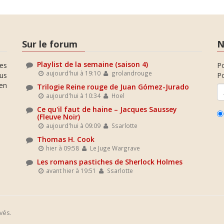
Sur le forum
N
Playlist de la semaine (saison 4)
es
P
aujourd'hui à 19:10
grolandrouge
ous
Po
en
Trilogie Reine rouge de Juan Gómez-Jurado
aujourd'hui à 10:34
Hoel
Ce qu'il faut de haine – Jacques Saussey
(Fleuve Noir)
aujourd'hui à 09:09
Ssarlotte
Thomas H. Cook
hier à 09:58
Le Juge Wargrave
Les romans pastiches de Sherlock Holmes
avant hier à 19:51
Ssarlotte
vés.