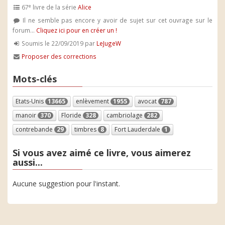
e
67
livre de la série
Alice
Il ne semble pas encore y avoir de sujet sur cet ouvrage sur le
forum...
Cliquez ici pour en créer un !
Soumis le 22/09/2019 par
LeJugeW
Proposer des corrections
Mots-clés
Etats-Unis
13665
enlèvement
1955
avocat
787
manoir
370
Floride
328
cambriolage
282
contrebande
29
timbres
8
Fort Lauderdale
1
Si vous avez aimé ce livre, vous aimerez
aussi...
Aucune suggestion pour l'instant.