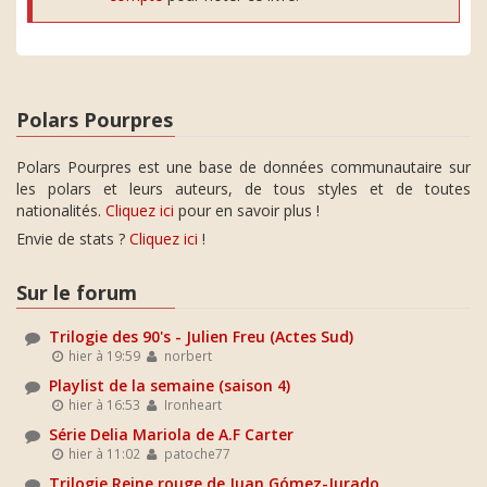
Polars Pourpres
Polars Pourpres est une base de données communautaire sur
les polars et leurs auteurs, de tous styles et de toutes
nationalités.
Cliquez ici
pour en savoir plus !
Envie de stats ?
Cliquez ici
!
Sur le forum
Trilogie des 90's - Julien Freu (Actes Sud)
hier à 19:59
norbert
Playlist de la semaine (saison 4)
hier à 16:53
Ironheart
Série Delia Mariola de A.F Carter
hier à 11:02
patoche77
Trilogie Reine rouge de Juan Gómez-Jurado