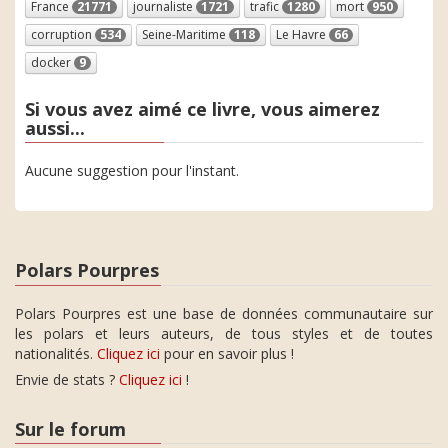
France
21771
journaliste
1721
trafic
1280
mort
950
corruption
534
Seine-Maritime
118
Le Havre
66
docker
9
Si vous avez aimé ce livre, vous aimerez
aussi...
Aucune suggestion pour l'instant.
Polars Pourpres
Polars Pourpres est une base de données communautaire sur
les polars et leurs auteurs, de tous styles et de toutes
nationalités.
Cliquez ici
pour en savoir plus !
Envie de stats ?
Cliquez ici
!
Sur le forum