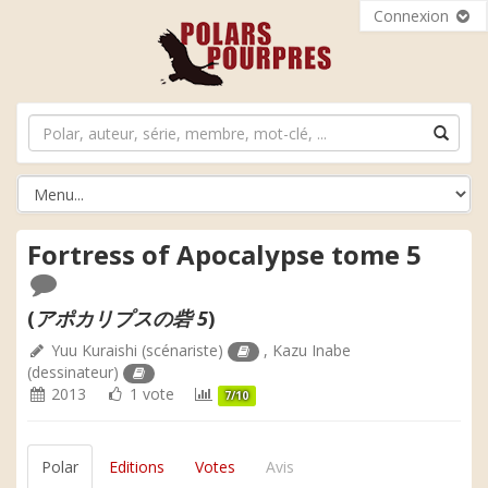
Connexion
Fortress of Apocalypse tome 5
(
アポカリプスの砦 5
)
Yuu Kuraishi
(scénariste)
,
Kazu Inabe
(dessinateur)
2013
1 vote
7/10
Polar
Editions
Votes
Avis