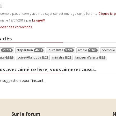
r
e semble pas encore y avoir de sujet sur cet ouvrage sur le forum...
Cliquez ici 
is le 19/07/2019 par
LeJugeW
oser des corrections
-clés
e
21771
disparition
4604
journaliste
1721
amitié
1340
politique
sité
184
Loire-Atlantique
96
ministre
56
lanceur d'alerte
29
us avez aimé ce livre, vous aimerez aussi...
 suggestion pour l'instant.
Sur le forum
N