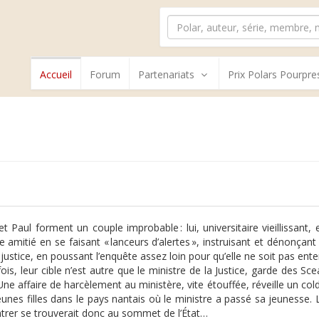
Accueil
Forum
Partenariats
Prix Polars Pourpre
t Paul forment un couple improbable : lui, ­universitaire vieillissant, 
e amitié en se faisant « lanceurs d’alertes », instruisant et dénonçan
a justice, en poussant l’enquête assez loin pour qu’elle ne soit pas en
fois, leur cible n’est autre que le ministre de la Justice, garde des Sc
Une affaire de harcèlement au ministère, vite étouffée, réveille un cold
jeunes filles dans le pays nantais où le ministre a passé sa jeunesse.
trer se trouverait donc au sommet de l’État…