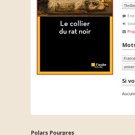
Thrille
Il n
Soum
Prop
Mots
Franc
univer
Si vo
Aucune
Polars Pourpres