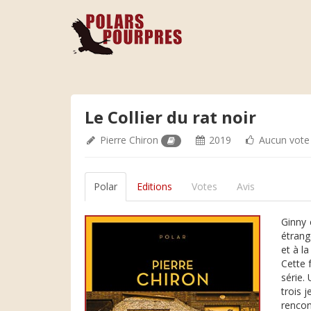
Le Collier du rat noir
Pierre Chiron
2019
Aucun vote
Polar
Editions
Votes
Avis
Ginny e
étrang
et à l
Cette 
série. 
trois 
rencon