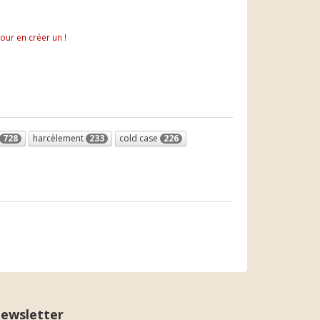
pour en créer un !
728
harcèlement
233
cold case
226
ewsletter