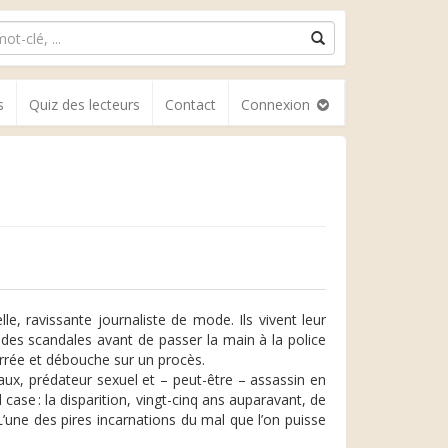
s
Quiz des lecteurs
Contact
Connexion
elle, ravissante journaliste de mode. Ils vivent leur
t des scandales avant de passer la main à la police
terrée et débouche sur un procès.
eaux, ­prédateur sexuel et – peut-être – assassin en
 case : la disparition, vingt-cinq ans auparavant, de
 L’une des pires incarnations du mal que l’on puisse