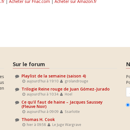
.fr
|
Acheter sur Fnac.com
|
Acheter sur Amazon.fr
Sur le forum
N
Playlist de la semaine (saison 4)
es
P
aujourd'hui à 19:10
grolandrouge
ous
Po
en
Trilogie Reine rouge de Juan Gómez-Jurado
aujourd'hui à 10:34
Hoel
Ce qu'il faut de haine – Jacques Saussey
(Fleuve Noir)
aujourd'hui à 09:09
Ssarlotte
Thomas H. Cook
hier à 09:58
Le Juge Wargrave