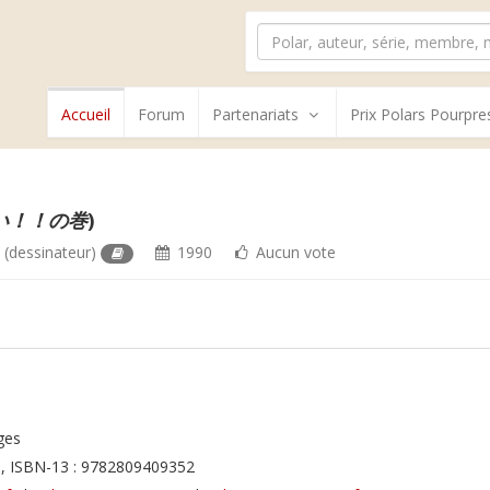
Accueil
Forum
Partenariats
Prix Polars Pourpre
い！！の巻
)
o
(dessinateur)
1990
Aucun vote
ges
, ISBN-13 : 9782809409352