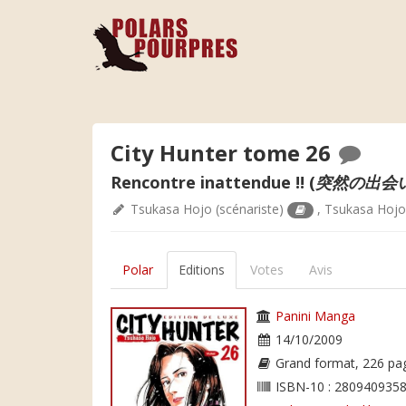
City Hunter tome 26
Rencontre inattendue !! (
突然の出会
Tsukasa Hojo
(scénariste)
,
Tsukasa Hoj
Polar
Editions
Votes
Avis
Panini Manga
14/10/2009
Grand format, 226 pa
ISBN-10 : 2809409358