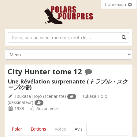
Connexion
City Hunter tome 12
Une Révélation surprenante (
トラブル・スク
ープの巻
)
Tsukasa Hojo
(scénariste)
,
Tsukasa Hojo
(dessinateur)
1988
Aucun vote
Polar
Editions
Votes
Avis