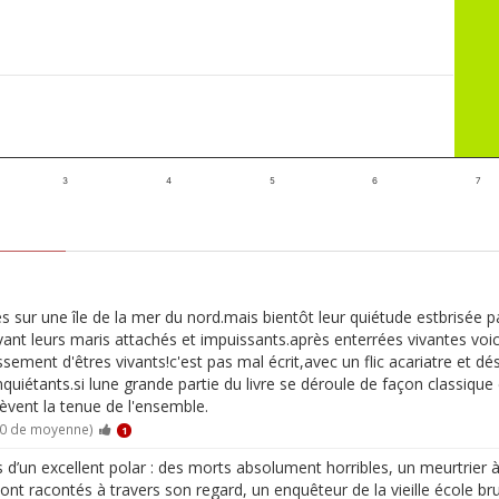
3
4
5
6
7
 sur une île de la mer du nord.mais bientôt leur quiétude estbrisée 
t leurs maris attachés et impuissants.après enterrées vivantes voici
ssement d'êtres vivants!c'est pas mal écrit,avec un flic acariatre et dé
nquiétants.si lune grande partie du livre se déroule de façon classiq
èvent la tenue de l'ensemble.
10 de moyenne)
1
s d’un excellent polar : des morts absolument horribles, un meurtrier à
 sont racontés à travers son regard, un enquêteur de la vieille école br