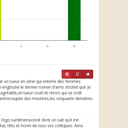
8
9
10
par un tueur en série qui enterre des femmes
 engloutie le dernier roman d'arno strobel que je
sagréable,un tueur cruel et retors qui se croît
ue entrecoupée des meurtres,les cinquante dernières
 l’ego surdimensionné dont on sait qu’il est
utal, têtu et honni de tous ses collègues. Arno