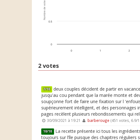
Nombre de votes
0.5
0
0
1
2
2 votes
deux couples décident de partir en vacances
7/10
jusqu'au cou pendant que la marée monte et devan
soupçonne fort de faire une fixation sur l 'enfoui
supérieurement intelligent, et des personnages i
pages recèlent plusieurs rebondissements qui rel
30/09/2021 à 19:21
barberouge
(451 votes, 6.9/
La recette présente ici tous les ingrédient
10/10
toujours sur l’île puisque des chapitres réguliers