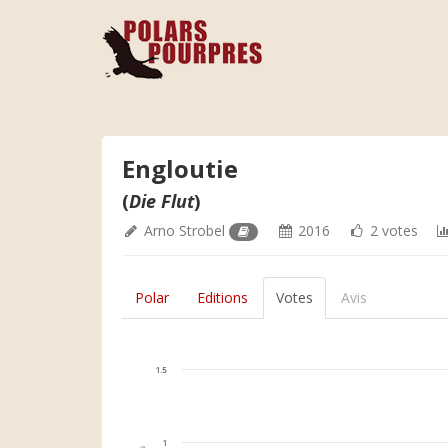
Engloutie
(
Die Flut
)
Arno Strobel
2016
2 votes
Polar
Editions
Votes
Avis
1.5
1