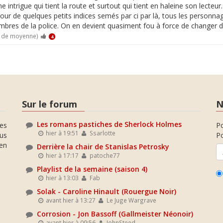
intrigue qui tient la route et surtout qui tient en haleine son lecteur. C
r de quelques petits indices semés par ci par là, tous les personnage
mbres de la police. On en devient quasiment fou à force de changer d
0 de moyenne)
4
Sur le forum
N
Les romans pastiches de Sherlock Holmes
es
P
hier à 19:51
Ssarlotte
ous
Po
en
Derrière la chair de Stanislas Petrosky
hier à 17:17
patoche77
Playlist de la semaine (saison 4)
hier à 13:03
Fab
Solak - Caroline Hinault (Rouergue Noir)
avant hier à 13:27
Le Juge Wargrave
Corrosion - Jon Bassoff (Gallmeister Néonoir)
avant hier à 09:56
JohnSteed