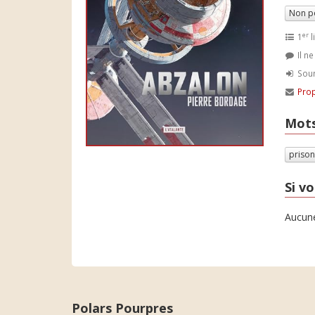
Non p
er
1
l
Il n
Soum
Prop
Mots
priso
Si vo
Aucune
Polars Pourpres