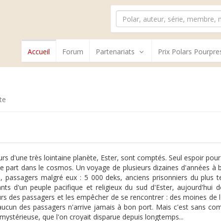
Accueil
Forum
Partenariats
Prix Polars Pourpre
te
urs d'une très lointaine planète, Ester, sont comptés. Seul espoir pou
e part dans le cosmos. Un voyage de plusieurs dizaines d'années à bo
, passagers malgré eux : 5 000 deks, anciens prisonniers du plus te
ants d'un peuple pacifique et religieux du sud d'Ester, aujourd'hui
s des passagers et les empêcher de se rencontrer : des moines de l'
aucun des passagers n'arrive jamais à bon port. Mais c'est sans co
 mystérieuse, que l'on croyait disparue depuis longtemps...