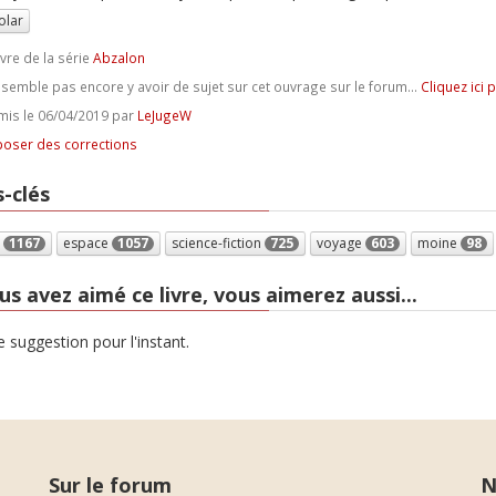
olar
ivre de la série
Abzalon
e semble pas encore y avoir de sujet sur cet ouvrage sur le forum...
Cliquez ici 
is le 06/04/2019 par
LeJugeW
oser des corrections
-clés
n
1167
espace
1057
science-fiction
725
voyage
603
moine
98
us avez aimé ce livre, vous aimerez aussi...
 suggestion pour l'instant.
Sur le forum
N