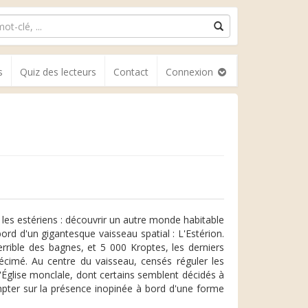
s
Quiz des lecteurs
Contact
Connexion
r les estériens : découvrir un autre monde habitable
rd d'un gigantesque vaisseau spatial : L'Estérion.
rrible des bagnes, et 5 000 Kroptes, les derniers
 décimé. Au centre du vaisseau, censés réguler les
Église monclale, dont certains semblent décidés à
mpter sur la présence inopinée à bord d'une forme