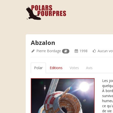
Abzalon
Pierre Bordage
1998
Aucun vo
Polar
Editions
Votes
Avis
Les jo
quelqu
À bord
surviv
humeur
ce qu'
de vie