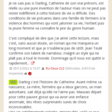
Je ne sais pas si Darling, Catherine de son vrai prénom, est
réelle ou une pure invention de l'auteur mais on ne peut pas
rester indifférent à cette histoire de vie si difficile. Des
conditions de vie précaires dans une famille de fermiers à la
violence des hommes qui vont jalonner sa vie, l'enfant puis
la jeune femme va connaître le pire du genre humain.
C'est compliqué de dire que j'ai aimé cette lecture, mais
c'est, sans aucun doute, un roman qui me marquera un
long moment et que je n'oublierai pas de sitôt. Jean Teulé
confirme son talent de narrateur, malgré un style qui ne
plaît pas à tout le monde. Dommage qu'il nous est quitté si
rapidement...
05/12/2022 à 10:37
Riz-Deux-ZzZ
(564 votes, 6.9/10 de
moyenne)
2
Darling c'est l'histoire de Catherine. Avant même sa
7/10
naissance, sa mère, fermière qui a deux garcons, un mari
autoritaire, sait déjà qu'elle ne l'aime pas. Mauvais départ
pour cette pauvre gosse qui va avoir une enfance
anormale, des rêves surprenants suivis de choix
inconcevables.
Une vie extrêmement violente, impensable, voilà ce que