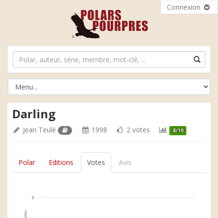
Connexion
Darling
Jean Teulé
1998
2 votes
8/10
Polar
Editions
Votes
Avis
2