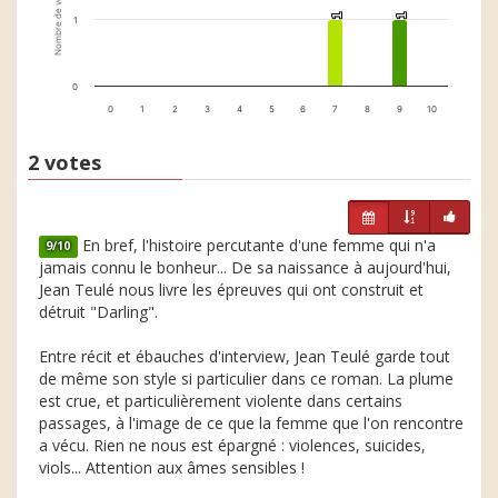
Nombre de votes
1
1
1
1
1
0
0
1
2
3
4
5
6
7
8
9
10
2 votes
En bref, l'histoire percutante d'une femme qui n'a
9/10
jamais connu le bonheur... De sa naissance à aujourd'hui,
Jean Teulé nous livre les épreuves qui ont construit et
détruit "Darling".
Entre récit et ébauches d'interview, Jean Teulé garde tout
de même son style si particulier dans ce roman. La plume
est crue, et particulièrement violente dans certains
passages, à l'image de ce que la femme que l'on rencontre
a vécu. Rien ne nous est épargné : violences, suicides,
viols... Attention aux âmes sensibles !