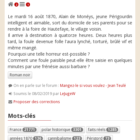
2
1
Le mardi 16 août 1870, Alain de Monéys, jeune Périgourdin
intelligent et aimable, sort du domicile de ses parents pour se
rendre à la foire de Hautefaye, le village voisin.
Il arrive à destination à quatorze heures. Deux heures plus
tard, la foule devenue folle l'aura lynché, torturé, brûlé vif et
même mangé.
Pourquoi une telle horreur est-possible ?
Comment une foule paisible peut-elle être saisie en quelques
minutes par une frénésie aussi barbare ?
Roman noir
On en parle sur le forum :
Mangez-le si vous voulez - Jean Teulé
Soumis le 08/02/2019 par
LeJugeW
Proposer des corrections
Mots-clés
France
21771
polar historique
3301
faits réels
1285
années 1870
136
cannibalisme
123
Périgord
73