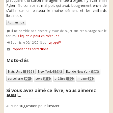
pratiquaient la sorcellerie agrémentée d'orgies.Il y avait enfin
Ryker, flic coriace et mal poli, qui avait bougrement envie de
s'offrir sur un plateau le moine dément et les vieillards
libidineux.
Roman noir
Il ne semble pas encore y avoir de sujet sur cet ouvrage sur le
forum...
Cliquez ici pour en créer un !
Soumis le 06/12/2018 par
LeJugeW
Proposer des corrections
Mots-clés
Etats-Unis
13664
New York
1795
Etat de New York
996
sorcellerie
994
sexe
516
théâtre
152
moine
98
Si vous avez aimé ce livre, vous aimerez
aussi...
Aucune suggestion pour l'instant.