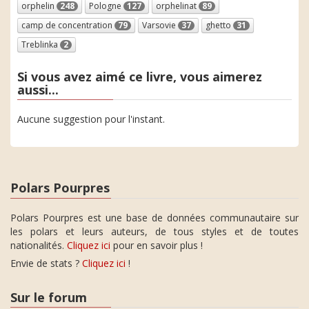
orphelin
248
Pologne
127
orphelinat
89
camp de concentration
79
Varsovie
37
ghetto
31
Treblinka
2
Si vous avez aimé ce livre, vous aimerez
aussi...
Aucune suggestion pour l'instant.
Polars Pourpres
Polars Pourpres est une base de données communautaire sur
les polars et leurs auteurs, de tous styles et de toutes
nationalités.
Cliquez ici
pour en savoir plus !
Envie de stats ?
Cliquez ici
!
Sur le forum