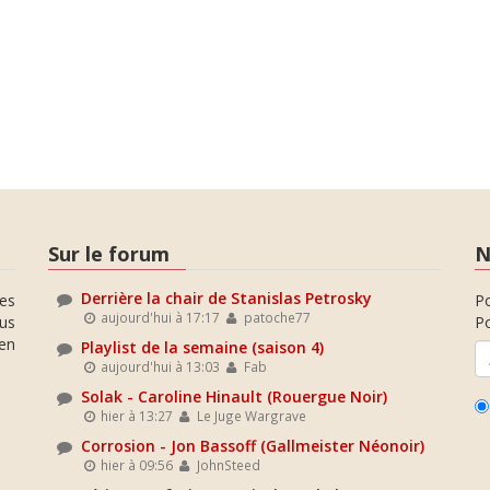
Sur le forum
N
Derrière la chair de Stanislas Petrosky
es
P
aujourd'hui à 17:17
patoche77
ous
Po
en
Playlist de la semaine (saison 4)
aujourd'hui à 13:03
Fab
Solak - Caroline Hinault (Rouergue Noir)
hier à 13:27
Le Juge Wargrave
Corrosion - Jon Bassoff (Gallmeister Néonoir)
hier à 09:56
JohnSteed