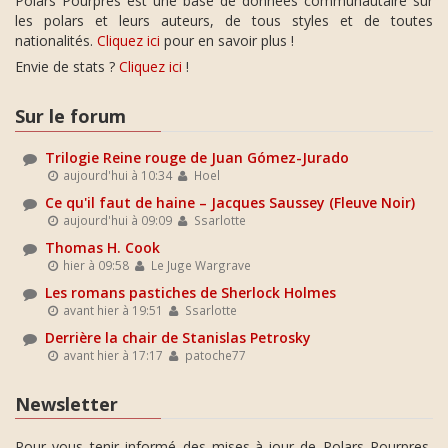
Polars Pourpres est une base de données communautaire sur
les polars et leurs auteurs, de tous styles et de toutes
nationalités.
Cliquez ici
pour en savoir plus !
Envie de stats ?
Cliquez ici
!
Sur le forum
Trilogie Reine rouge de Juan Gómez-Jurado
aujourd'hui à 10:34
Hoel
Ce qu'il faut de haine – Jacques Saussey (Fleuve Noir)
aujourd'hui à 09:09
Ssarlotte
Thomas H. Cook
hier à 09:58
Le Juge Wargrave
Les romans pastiches de Sherlock Holmes
avant hier à 19:51
Ssarlotte
Derrière la chair de Stanislas Petrosky
avant hier à 17:17
patoche77
Newsletter
Pour vous tenir informé des mises-à-jour de Polars Pourpres,