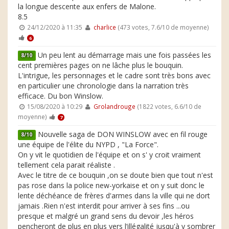
la longue descente aux enfers de Malone.
8.5
24/12/2020 à 11:35
charlice
(473 votes, 7.6/10 de moyenne)
6
Un peu lent au démarrage mais une fois passées les
8/10
cent premières pages on ne lâche plus le bouquin.
L'intrigue, les personnages et le cadre sont très bons avec
en particulier une chronologie dans la narration très
efficace. Du bon Winslow.
15/08/2020 à 10:29
Grolandrouge
(1822 votes, 6.6/10 de
moyenne)
7
Nouvelle saga de DON WINSLOW avec en fil rouge
8/10
une équipe de l'élite du NYPD , "La Force".
On y vit le quotidien de l'équipe et on s' y croit vraiment
tellement cela parait réaliste .
Avec le titre de ce bouquin ,on se doute bien que tout n'est
pas rose dans la police new-yorkaise et on y suit donc le
lente déchéance de frères d'armes dans la ville qui ne dort
jamais .Rien n'est interdit pour arriver à ses fins ...ou
presque et malgré un grand sens du devoir ,les héros
pencheront de plus en plus vers l’illégalité jusqu'à y sombrer