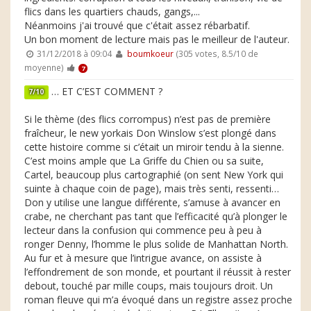
flics dans les quartiers chauds, gangs,...
Néanmoins j'ai trouvé que c'était assez rébarbatif.
Un bon moment de lecture mais pas le meilleur de l'auteur.
31/12/2018 à 09:04
boumkoeur
(305 votes, 8.5/10 de
moyenne)
7
… ET C’EST COMMENT ?
7/10
Si le thème (des flics corrompus) n’est pas de première
fraîcheur, le new yorkais Don Winslow s’est plongé dans
cette histoire comme si c’était un miroir tendu à la sienne.
C’est moins ample que La Griffe du Chien ou sa suite,
Cartel, beaucoup plus cartographié (on sent New York qui
suinte à chaque coin de page), mais très senti, ressenti…
Don y utilise une langue différente, s’amuse à avancer en
crabe, ne cherchant pas tant que l’efficacité qu’à plonger le
lecteur dans la confusion qui commence peu à peu à
ronger Denny, l’homme le plus solide de Manhattan North.
Au fur et à mesure que l’intrigue avance, on assiste à
l’effondrement de son monde, et pourtant il réussit à rester
debout, touché par mille coups, mais toujours droit. Un
roman fleuve qui m’a évoqué dans un registre assez proche