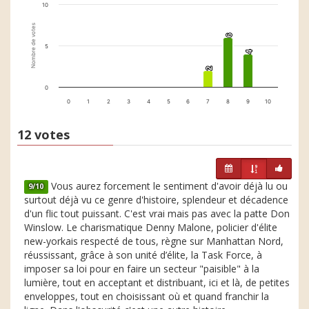
10
Nombre de votes
6
6
5
4
4
2
2
0
0
1
2
3
4
5
6
7
8
9
10
12 votes
Vous aurez forcement le sentiment d'avoir déjà lu ou
9/10
surtout déjà vu ce genre d'histoire, splendeur et décadence
d'un flic tout puissant. C'est vrai mais pas avec la patte Don
Winslow. Le charismatique Denny Malone, policier d'élite
new-yorkais respecté de tous, règne sur Manhattan Nord,
réussissant, grâce à son unité d’élite, la Task Force, à
imposer sa loi pour en faire un secteur "paisible" à la
lumière, tout en acceptant et distribuant, ici et là, de petites
enveloppes, tout en choisissant où et quand franchir la