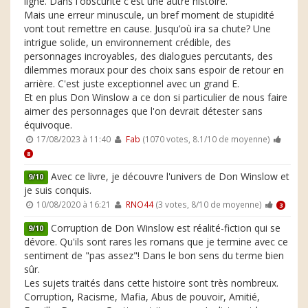
ligne. Dans l'obscurité c'est une autre histoire.
Mais une erreur minuscule, un bref moment de stupidité
vont tout remettre en cause. Jusqu’où ira sa chute? Une
intrigue solide, un environnement crédible, des
personnages incroyables, des dialogues percutants, des
dilemmes moraux pour des choix sans espoir de retour en
arrière. C'est juste exceptionnel avec un grand E.
Et en plus Don Winslow a ce don si particulier de nous faire
aimer des personnages que l'on devrait détester sans
équivoque.
17/08/2023 à 11:40
Fab
(1070 votes, 8.1/10 de moyenne)
8
Avec ce livre, je découvre l'univers de Don Winslow et
9/10
je suis conquis.
10/08/2020 à 16:21
RNO44
(3 votes, 8/10 de moyenne)
3
Corruption de Don Winslow est réalité-fiction qui se
9/10
dévore. Qu'ils sont rares les romans que je termine avec ce
sentiment de "pas assez"! Dans le bon sens du terme bien
sûr.
Les sujets traités dans cette histoire sont très nombreux.
Corruption, Racisme, Mafia, Abus de pouvoir, Amitié,