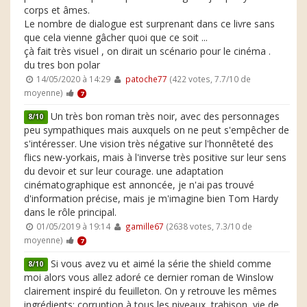
corps et âmes.
Le nombre de dialogue est surprenant dans ce livre sans
que cela vienne gâcher quoi que ce soit ...
çà fait très visuel , on dirait un scénario pour le cinéma .
du tres bon polar
14/05/2020 à 14:29
patoche77
(422 votes, 7.7/10 de
moyenne)
7
Un très bon roman très noir, avec des personnages
8/10
peu sympathiques mais auxquels on ne peut s'empêcher de
s'intéresser. Une vision très négative sur l'honnêteté des
flics new-yorkais, mais à l'inverse très positive sur leur sens
du devoir et sur leur courage. une adaptation
cinématographique est annoncée, je n'ai pas trouvé
d'information précise, mais je m'imagine bien Tom Hardy
dans le rôle principal.
01/05/2019 à 19:14
gamille67
(2638 votes, 7.3/10 de
moyenne)
7
Si vous avez vu et aimé la série the shield comme
8/10
moi alors vous allez adoré ce dernier roman de Winslow
clairement inspiré du feuilleton. On y retrouve les mêmes
ingrédients: corruption à tous les niveaux, trahison, vie de