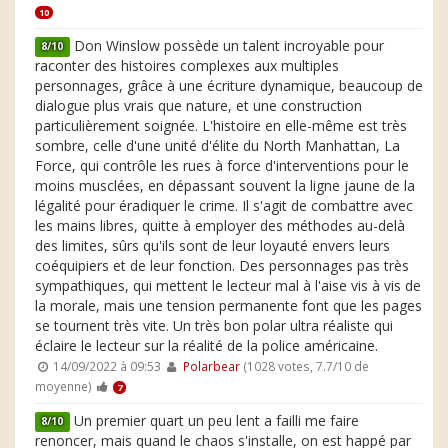
10
Don Winslow possède un talent incroyable pour
8/10
raconter des histoires complexes aux multiples
personnages, grâce à une écriture dynamique, beaucoup de
dialogue plus vrais que nature, et une construction
particulièrement soignée. L'histoire en elle-même est très
sombre, celle d'une unité d'élite du North Manhattan, La
Force, qui contrôle les rues à force d'interventions pour le
moins musclées, en dépassant souvent la ligne jaune de la
légalité pour éradiquer le crime. Il s'agit de combattre avec
les mains libres, quitte à employer des méthodes au-delà
des limites, sûrs qu'ils sont de leur loyauté envers leurs
coéquipiers et de leur fonction. Des personnages pas très
sympathiques, qui mettent le lecteur mal à l'aise vis à vis de
la morale, mais une tension permanente font que les pages
se tournent très vite. Un très bon polar ultra réaliste qui
éclaire le lecteur sur la réalité de la police américaine.
14/09/2022 à 09:53
Polarbear
(1028 votes, 7.7/10 de
moyenne)
7
Un premier quart un peu lent a failli me faire
8/10
renoncer, mais quand le chaos s'installe, on est happé par