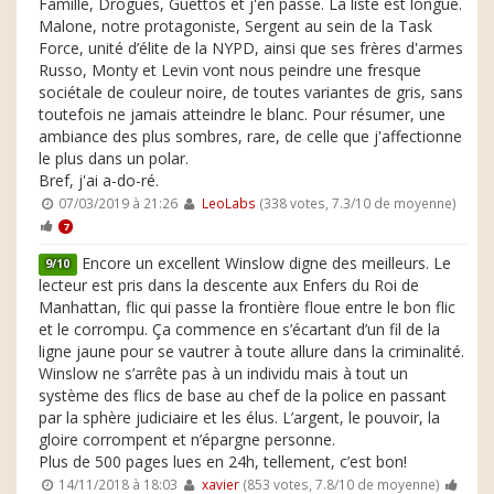
Famille, Drogues, Guettos et j'en passe. La liste est longue.
Malone, notre protagoniste, Sergent au sein de la Task
Force, unité d’élite de la NYPD, ainsi que ses frères d'armes
Russo, Monty et Levin vont nous peindre une fresque
sociétale de couleur noire, de toutes variantes de gris, sans
toutefois ne jamais atteindre le blanc. Pour résumer, une
ambiance des plus sombres, rare, de celle que j'affectionne
le plus dans un polar.
Bref, j'ai a-do-ré.
07/03/2019 à 21:26
LeoLabs
(338 votes, 7.3/10 de moyenne)
7
Encore un excellent Winslow digne des meilleurs. Le
9/10
lecteur est pris dans la descente aux Enfers du Roi de
Manhattan, flic qui passe la frontière floue entre le bon flic
et le corrompu. Ça commence en s’écartant d’un fil de la
ligne jaune pour se vautrer à toute allure dans la criminalité.
Winslow ne s’arrête pas à un individu mais à tout un
système des flics de base au chef de la police en passant
par la sphère judiciaire et les élus. L’argent, le pouvoir, la
gloire corrompent et n’épargne personne.
Plus de 500 pages lues en 24h, tellement, c’est bon!
14/11/2018 à 18:03
xavier
(853 votes, 7.8/10 de moyenne)