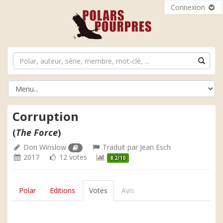
Connexion
Corruption
(
The Force
)
Don Winslow
Traduit par
Jean Esch
2017
12 votes
8.2/10
Polar
Editions
Votes
Avis