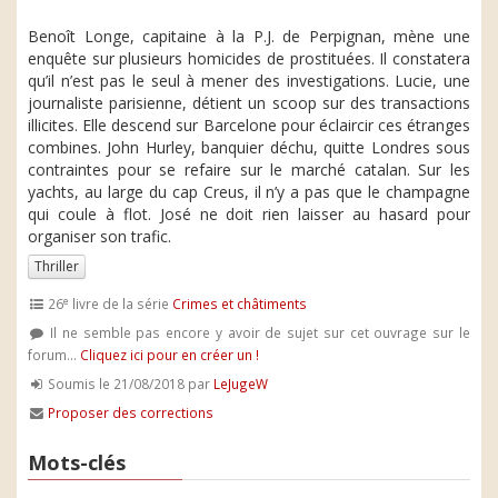
Benoît Longe, capitaine à la P.J. de Perpignan, mène une
enquête sur plusieurs homicides de prostituées. Il constatera
qu’il n’est pas le seul à mener des investigations. Lucie, une
journaliste parisienne, détient un scoop sur des transactions
illicites. Elle descend sur Barcelone pour éclaircir ces étranges
combines. John Hurley, banquier déchu, quitte Londres sous
contraintes pour se refaire sur le marché catalan. Sur les
yachts, au large du cap Creus, il n’y a pas que le champagne
qui coule à flot. José ne doit rien laisser au hasard pour
organiser son trafic.
Thriller
e
26
livre de la série
Crimes et châtiments
Il ne semble pas encore y avoir de sujet sur cet ouvrage sur le
forum...
Cliquez ici pour en créer un !
Soumis le 21/08/2018 par
LeJugeW
Proposer des corrections
Mots-clés