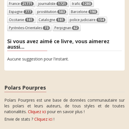
France
21771
journaliste
1721
trafic
1280
Espagne
777
prostitution
583
Barcelone
190
Occitanie
161
Catalogne
161
police judiciaire
154
Pyrénées-Orientales
73
Perpignan
62
Si vous avez aimé ce livre, vous aimerez
aussi...
Aucune suggestion pour l'instant.
Polars Pourpres
Polars Pourpres est une base de données communautaire sur
les polars et leurs auteurs, de tous styles et de toutes
nationalités.
Cliquez ici
pour en savoir plus !
Envie de stats ?
Cliquez ici
!