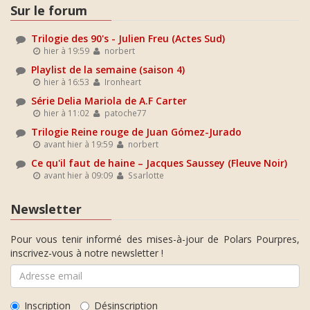
Sur le forum
Trilogie des 90's - Julien Freu (Actes Sud)
hier à 19:59
norbert
Playlist de la semaine (saison 4)
hier à 16:53
Ironheart
Série Delia Mariola de A.F Carter
hier à 11:02
patoche77
Trilogie Reine rouge de Juan Gómez-Jurado
avant hier à 19:59
norbert
Ce qu'il faut de haine – Jacques Saussey (Fleuve Noir)
avant hier à 09:09
Ssarlotte
Newsletter
Pour vous tenir informé des mises-à-jour de Polars Pourpres,
inscrivez-vous à notre newsletter !
Inscription
Désinscription