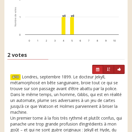
Nombre de votes
1
1
1
1
1
0
0
1
2
3
4
5
6
7
8
9
10
2 votes
Londres, septembre 1899. Le docteur Jekyll,
4/10
métamorphosé en bête sanguinaire, broie tout ce qui se
trouve sur son passage avant d’être abattu par la police.
Dans le même temps, un homme, Gibbs, qui est en réalité
un automate, plume ses adversaires à un jeu de cartes
jusqu’à ce que Watson et Holmes parviennent à briser la
machine.
Un premier tome à la fois très rythmé et plutôt confus, qui
panache une trop grande profusion d’ingrédients à mon
goût – et qui ne sont guère originaux : Jekyll et Hyde, du