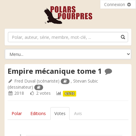
Connexion
Empire mécanique tome 1
Fred Duval
(scénariste)
,
Stevan Subic
(dessinateur)
2018
2 votes
4.5/10
Polar
Editions
Votes
Avis
2