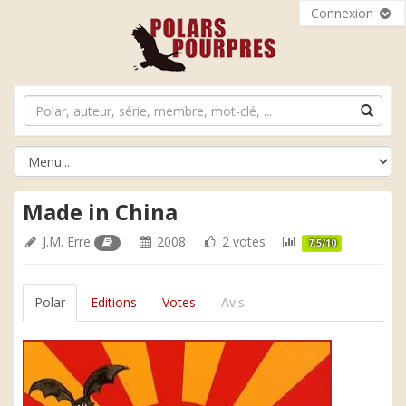
Connexion
Made in China
J.M. Erre
2008
2 votes
7.5/10
Polar
Editions
Votes
Avis