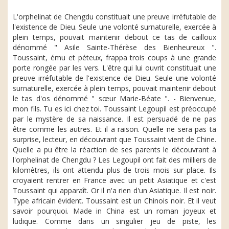
L'orphelinat de Chengdu constituait une preuve irréfutable de
l'existence de Dieu. Seule une volonté surnaturelle, exercée à
plein temps, pouvait maintenir debout ce tas de cailloux
dénommé " Asile Sainte-Thérèse des Bienheureux ".
Toussaint, ému et péteux, frappa trois coups à une grande
porte rongée par les vers. L'être qui lui ouvrit constituait une
preuve irréfutable de l'existence de Dieu. Seule une volonté
surnaturelle, exercée à plein temps, pouvait maintenir debout
le tas d'os dénommé " sœur Marie-Béate ". - Bienvenue,
mon fils. Tu es ici chez toi. Toussaint Legoupil est préoccupé
par le mystère de sa naissance. Il est persuadé de ne pas
être comme les autres. Et il a raison. Quelle ne sera pas ta
surprise, lecteur, en découvrant que Toussaint vient de Chine.
Quelle a pu être la réaction de ses parents le découvrant à
l'orphelinat de Chengdu ? Les Legoupil ont fait des milliers de
kilomètres, ils ont attendu plus de trois mois sur place. Ils
croyaient rentrer en France avec un petit Asiatique et c'est
Toussaint qui apparaît. Or il n'a rien d'un Asiatique. Il est noir.
Type africain évident. Toussaint est un Chinois noir. Et il veut
savoir pourquoi. Made in China est un roman joyeux et
ludique. Comme dans un singulier jeu de piste, les