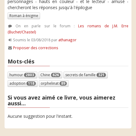
personnages - hauts en couleur - et le lecteur - amusé -
chercheront les réponses jusqu'à l'épilogue
Roman à énigme
On en parle sur le forum :
Les romans de J.M. Erre
(Buchet/Chastel)
Soumis le 03/08/2018 par
athanagor
Proposer des corrections
Mots-clés
humour
2803
Chine
626
secrets de famille
321
adoption
118
orphelinat
89
Si vous avez aimé ce livre, vous aimerez
aussi...
Aucune suggestion pour l'instant.