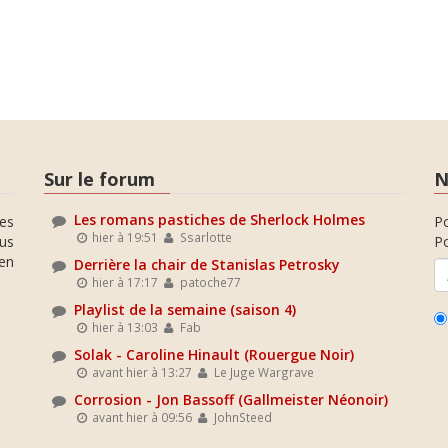
Sur le forum
N
Les romans pastiches de Sherlock Holmes
es
P
hier à 19:51
Ssarlotte
ous
Po
en
Derrière la chair de Stanislas Petrosky
hier à 17:17
patoche77
Playlist de la semaine (saison 4)
hier à 13:03
Fab
Solak - Caroline Hinault (Rouergue Noir)
avant hier à 13:27
Le Juge Wargrave
Corrosion - Jon Bassoff (Gallmeister Néonoir)
avant hier à 09:56
JohnSteed