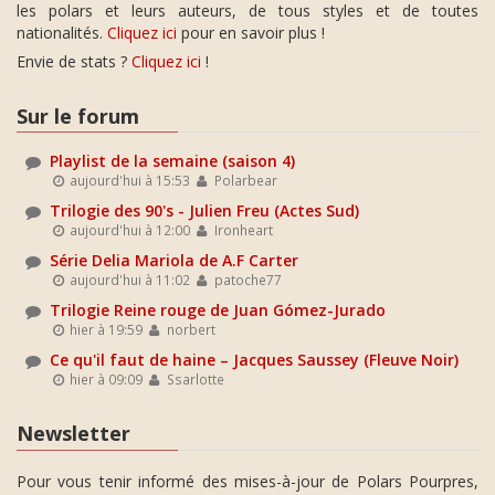
les polars et leurs auteurs, de tous styles et de toutes
nationalités.
Cliquez ici
pour en savoir plus !
Envie de stats ?
Cliquez ici
!
Sur le forum
Playlist de la semaine (saison 4)
aujourd'hui à 15:53
Polarbear
Trilogie des 90's - Julien Freu (Actes Sud)
aujourd'hui à 12:00
Ironheart
Série Delia Mariola de A.F Carter
aujourd'hui à 11:02
patoche77
Trilogie Reine rouge de Juan Gómez-Jurado
hier à 19:59
norbert
Ce qu'il faut de haine – Jacques Saussey (Fleuve Noir)
hier à 09:09
Ssarlotte
Newsletter
Pour vous tenir informé des mises-à-jour de Polars Pourpres,