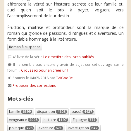
affrontent la vérité sur l'histoire secrète de leur famille et,
quel qu'en soit le prix à payer, voguent vers
l'accomplissement de leur destin.
Érudition, maîtrise et profondeur sont la marque de ce
roman qui gronde de passions, d'intrigues et d'aventures. Un
formidable hommage à la littérature.
Roman à suspense
e
4
livre de la série
Le cimetière des livres oubliés
Il ne semble pas encore y avoir de sujet sur cet ouvrage sur le
forum...
Cliquez ici pour en créer un !
Soumis le 04/05/2018 par
TaiGooBe
Proposer des corrections
Mots-clés
famille
6199
disparition
4603
passé
4437
vengeance
2098
histoire
1197
Espagne
777
politique
728
aventure
671
investigation
642