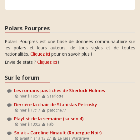
Polars Pourpres
Polars Pourpres est une base de données communautaire sur
les polars et leurs auteurs, de tous styles et de toutes
nationalités.
Cliquez ici
pour en savoir plus !
Envie de stats ?
Cliquez ici
!
Sur le forum
Les romans pastiches de Sherlock Holmes
hier à 19:51
Ssarlotte
Derrière la chair de Stanislas Petrosky
hier à 17:17
patoche77
Playlist de la semaine (saison 4)
hier à 13:03
Fab
Solak - Caroline Hinault (Rouergue Noir)
avant hier à 13:27
Le Juge Wargrave