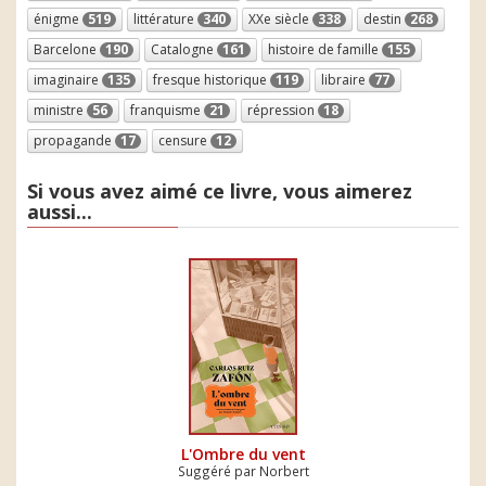
énigme
519
littérature
340
XXe siècle
338
destin
268
Barcelone
190
Catalogne
161
histoire de famille
155
imaginaire
135
fresque historique
119
libraire
77
ministre
56
franquisme
21
répression
18
propagande
17
censure
12
Si vous avez aimé ce livre, vous aimerez
aussi...
L'Ombre du vent
Suggéré par Norbert