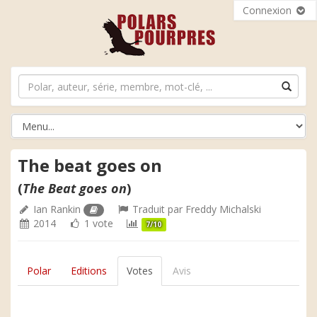
Connexion
The beat goes on
(
The Beat goes on
)
Ian Rankin
Traduit par
Freddy Michalski
2014
1 vote
7/10
Polar
Editions
Votes
Avis