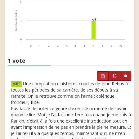
2
Nombre de votes
1
1
1
0
0
1
2
3
4
5
6
7
8
9
10
1 vote
Une compilation d'histoires courtes de John Rebus à
7/10
toutes les périodes de sa carrière, de ses débuts à sa
retraite. On le retrouve comme on l'aime : colérique,
frondeur, futé....
Pas facile de noter ce genre d'exercice ni même de savoir
quand le lire. Moi je l'ai fait une 1ere fois quand je me suis à
Rankin, c'était à la fois une excellente introduction tout en
ayant l'impression de ne pas en prendre la pleine mesure. Et
je l'ai relu il y a quelques temps, maintenant qu'il ne m'en