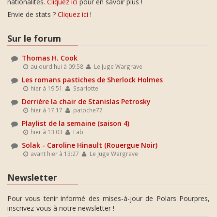
nationalités.
Cliquez ici
pour en savoir plus !
Envie de stats ?
Cliquez ici
!
Sur le forum
Thomas H. Cook
aujourd'hui à 09:58
Le Juge Wargrave
Les romans pastiches de Sherlock Holmes
hier à 19:51
Ssarlotte
Derrière la chair de Stanislas Petrosky
hier à 17:17
patoche77
Playlist de la semaine (saison 4)
hier à 13:03
Fab
Solak - Caroline Hinault (Rouergue Noir)
avant hier à 13:27
Le Juge Wargrave
Newsletter
Pour vous tenir informé des mises-à-jour de Polars Pourpres,
inscrivez-vous à notre newsletter !